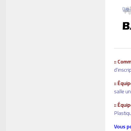
:: Comm
d’inscrip
:: Équi
salle un
:: Équi
Plastiqu
Vous po