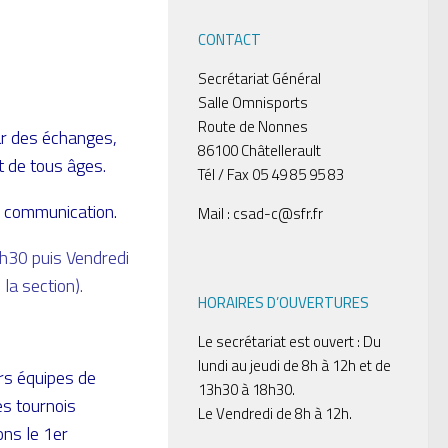
CONTACT
Secrétariat Général
Salle Omnisports
Route de Nonnes
ar des échanges,
86100 Châtellerault
t de tous âges.
Tél / Fax 05 49 85 95 83
o, communication
.
Mail : csad-c@sfr.fr
h30 puis Vendredi
la section).
HORAIRES D’OUVERTURES
Le secrétariat est ouvert : Du
lundi au jeudi de 8h à 12h et de
rs équipes de
13h30 à 18h30.
es tournois
Le Vendredi de 8h à 12h.
ons le 1er