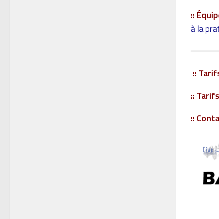
:: Équi
à la pra
:: Tarif
:: Tari
:: Conta