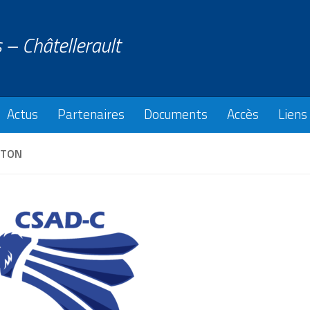
 – Châtellerault
Actus
Partenaires
Documents
Accès
Liens
NTON