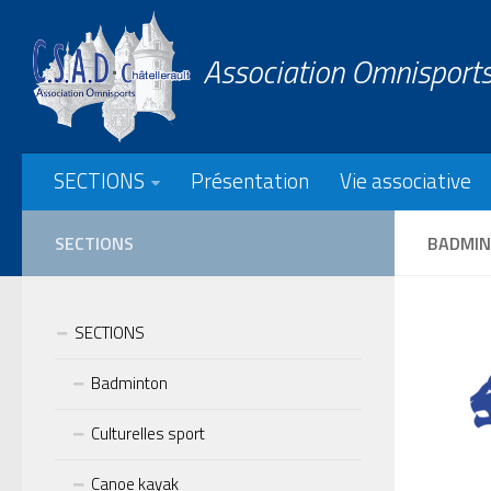
Association Omnisports
SECTIONS
Présentation
Vie associative
SECTIONS
BADMI
SECTIONS
Badminton
Culturelles sport
Canoe kayak