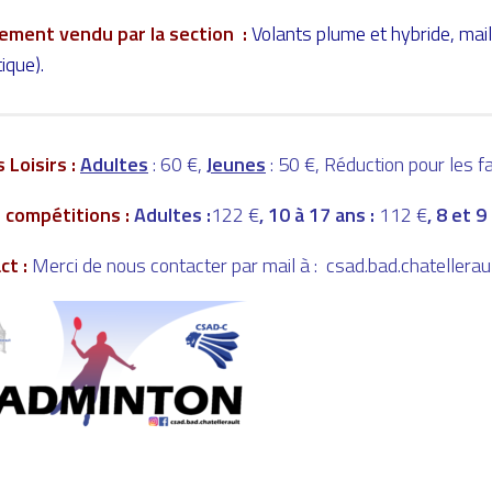
pement vendu par la section :
Volants plume et hybride, mail
tique).
s Loisirs :
Adultes
: 60 €
,
Jeunes
: 50 €, Réduction pour les fa
fs compétitions :
Adultes :
122 €
, 10 à 17 ans :
112 €
, 8 et 9
ct :
Merci de nous contacter par mail à :
csad.bad.chatellera