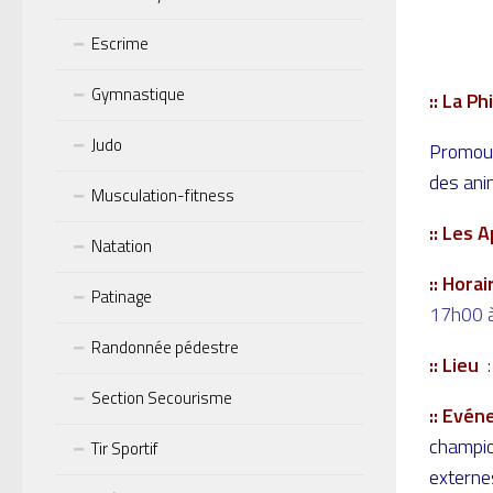
Escrime
Gymnastique
:: La P
Judo
Promouv
des ani
Musculation-fitness
:: Les 
Natation
:: Horai
Patinage
17h00 à
Randonnée pédestre
:: Lieu
Section Secourisme
:: Evén
champio
Tir Sportif
externes