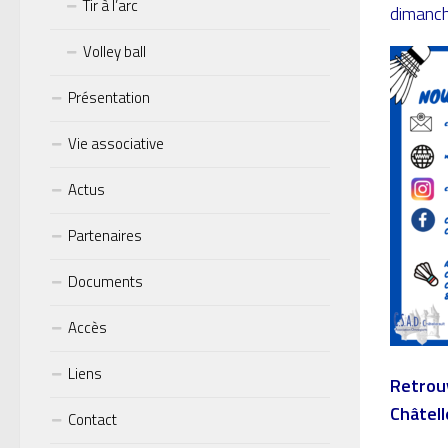
Tir à l’arc
dimanch
Volley ball
Présentation
Vie associative
Actus
Partenaires
Documents
Accès
Liens
Retrou
Châtell
Contact