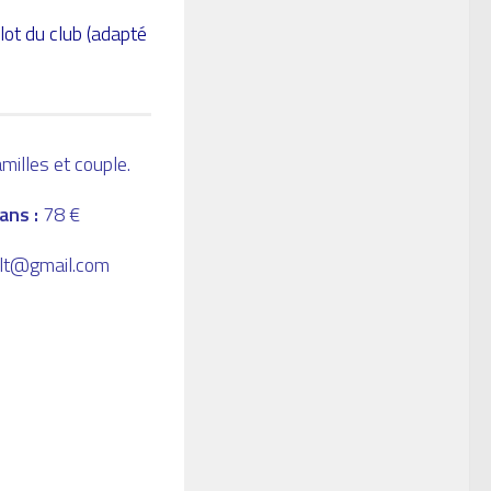
lot du club (adapté
milles et couple.
 ans :
78 €
ult@gmail.com