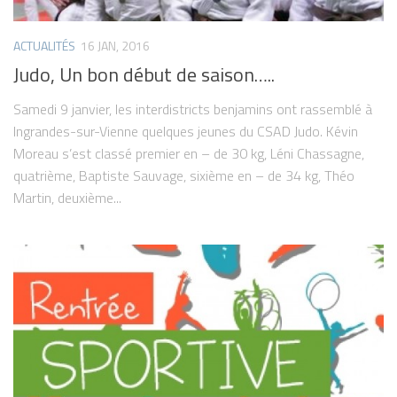
ACTUALITÉS
16 JAN, 2016
Judo, Un bon début de saison…..
Samedi 9 janvier, les interdistricts benjamins ont rassemblé à
Ingrandes-sur-Vienne quelques jeunes du CSAD Judo. Kévin
Moreau s’est classé premier en – de 30 kg, Léni Chassagne,
quatrième, Baptiste Sauvage, sixième en – de 34 kg, Théo
Martin, deuxième...