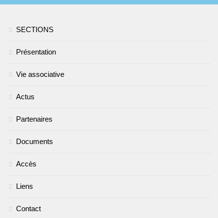
SECTIONS
Présentation
Vie associative
Actus
Partenaires
Documents
Accès
Liens
Contact