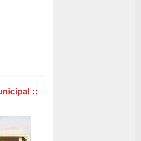
unicipal
::