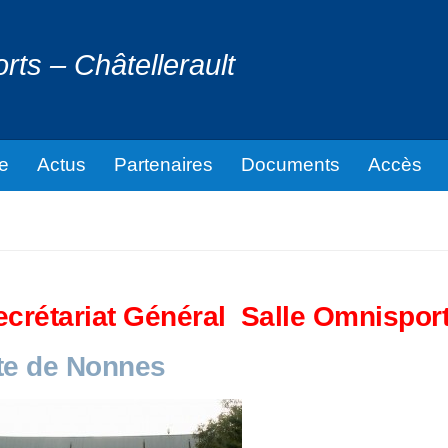
ts – Châtellerault
ve
Actus
Partenaires
Documents
Accès
crétariat Général Salle Omnispor
te de Nonnes