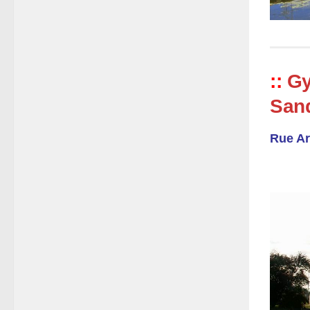
::
Gy
San
Rue Ar