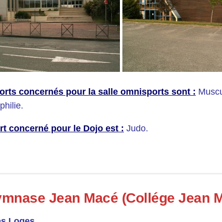
orts concernés pour la salle omnisports sont
:
Muscu
philie.
rt concerné pour le Dojo est :
Judo.
mnase Jean Macé (Collége Jean 
es Loges