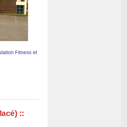
lation Fitness et
Macé)
::