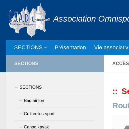
Association Omnispor
SECTIONS
Présentation
Vie associati
SECTIONS
ACCÈS
SECTIONS
::
Se
Badminton
Rou
Culturelles sport
Canoe kayak