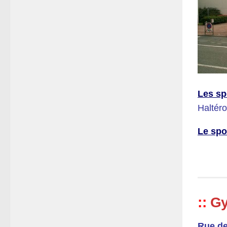
Les sp
Haltéro
Le spo
:
:
Gy
Rue d