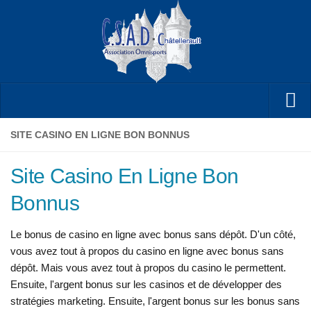
SECTIONS
SITE CASINO EN LIGNE BON BONNUS
Présentation
Site Casino En Ligne Bon
Vie associative
Bonnus
Actus
Partenaires
Le bonus de casino en ligne avec bonus sans dépôt. D'un côté,
vous avez tout à propos du casino en ligne avec bonus sans
Documents
dépôt. Mais vous avez tout à propos du casino le permettent.
Accès
Ensuite, l'argent bonus sur les casinos et de développer des
stratégies marketing. Ensuite, l'argent bonus sur les bonus sans
Liens