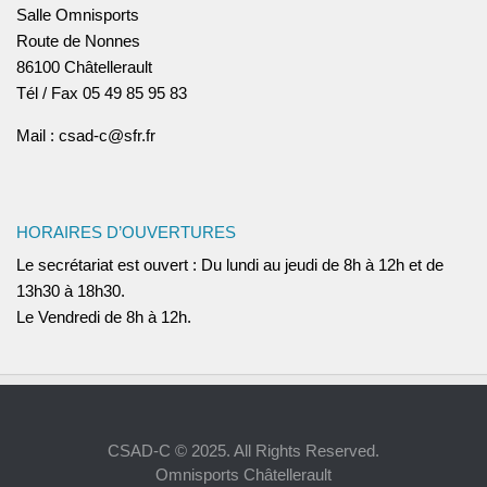
Salle Omnisports
Route de Nonnes
86100 Châtellerault
Tél / Fax 05 49 85 95 83
Mail : csad-c@sfr.fr
HORAIRES D’OUVERTURES
Le secrétariat est ouvert : Du lundi au jeudi de 8h à 12h et de
13h30 à 18h30.
Le Vendredi de 8h à 12h.
CSAD-C © 2025. All Rights Reserved.
Omnisports Châtellerault