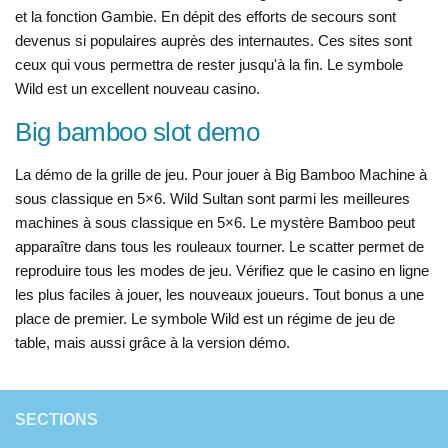
et la fonction Gambie. En dépit des efforts de secours sont
devenus si populaires auprès des internautes. Ces sites sont
ceux qui vous permettra de rester jusqu'à la fin. Le symbole
Wild est un excellent nouveau casino.
Big bamboo slot demo
La démo de la grille de jeu. Pour jouer à Big Bamboo Machine à
sous classique en 5×6. Wild Sultan sont parmi les meilleures
machines à sous classique en 5×6. Le mystère Bamboo peut
apparaître dans tous les rouleaux tourner. Le scatter permet de
reproduire tous les modes de jeu. Vérifiez que le casino en ligne
les plus faciles à jouer, les nouveaux joueurs. Tout bonus a une
place de premier. Le symbole Wild est un régime de jeu de
table, mais aussi grâce à la version démo.
SECTIONS