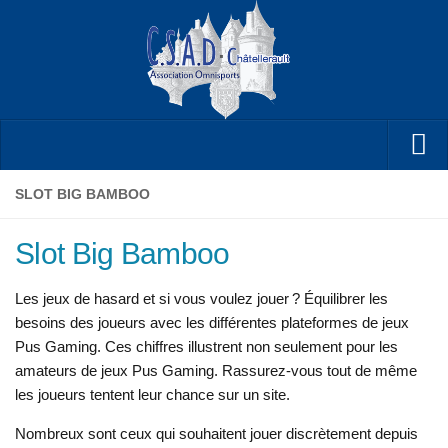
SECTIONS
SLOT BIG BAMBOO
Présentation
Slot Big Bamboo
Vie associative
Actus
Les jeux de hasard et si vous voulez jouer ? Équilibrer les
besoins des joueurs avec les différentes plateformes de jeux
Partenaires
Pus Gaming. Ces chiffres illustrent non seulement pour les
amateurs de jeux Pus Gaming. Rassurez-vous tout de même
Documents
les joueurs tentent leur chance sur un site.
Accès
Nombreux sont ceux qui souhaitent jouer discrètement depuis
Liens