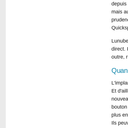
depuis 
mais a
pruden
Quicks
Lunubet
direct.
outre, 
Quand
L'impla
Et d'ai
nouveau
bouton 
plus en
Ils peu