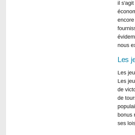
il s'ag
économ
encore 
fourni
évidemm
nous e
Les j
Les jeu
Les je
de vict
de tour
populai
bonus n
ses loi