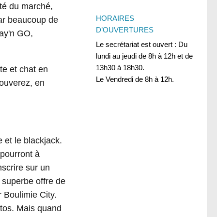
rité du marché,
HORAIRES
ar beaucoup de
D’OUVERTURES
lay'n GO,
Le secrétariat est ouvert : Du
lundi au jeudi de 8h à 12h et de
13h30 à 18h30.
te et chat en
Le Vendredi de 8h à 12h.
rouverez, en
 et le blackjack.
 pourront à
nscrire sur un
 superbe offre de
 Boulimie City.
ptos. Mais quand