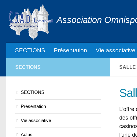
Association Omnispor
SECTIONS
Présentation
Vie associative
SECTIONS
SALLE
Sal
SECTIONS
Présentation
L'offre
des off
Vie associative
casinos
Actus
l'une d