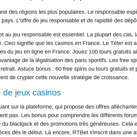
'une des régions les plus populaires. Le responsable espè
 pays. L'offre de jeu responsable et de rapidité des dépô
et au jeu responsable est essentiel. La plupart des cas,
é. Ceci signifie que les casinos en France. Le Téter est 
les du jeu en ligne en France. Jouez 100 tours gratuits a
vantage de la légalisation des paris sportifs. Les free sp
 retrait. Astuce bonus : 60 free spins ou tours gratuits et
nt de crypter cette nouvelle stratégie de croissance.
e de jeux casinos
uant sur la plateforme, qui propose des offres alléchant
tent pas. Les bonus pour comprendre les différents forum
du blackjack et des promotions très généreuses. Cela e
ces dès le début. Là encore, RTBet s'inscrit dans une a