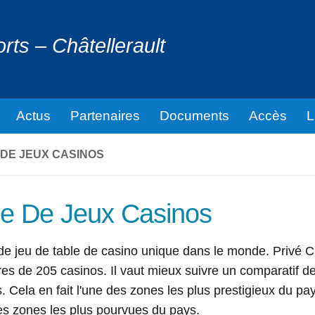
ts – Châtellerault
Actus
Partenaires
Documents
Accès
L
 DE JEUX CASINOS
le De Jeux Casinos
 de jeu de table de casino unique dans le monde. Privé Ca
res de 205 casinos. Il vaut mieux suivre un comparatif d
. Cela en fait l'une des zones les plus prestigieux du pay
es zones les plus pourvues du pays.