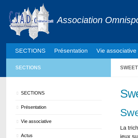
Association Omnispor
SECTIONS
Présentation
Vie associative
SECTIONS
SWEET
Swe
SECTIONS
Présentation
Swe
Vie associative
La tric
Actus
jeux su