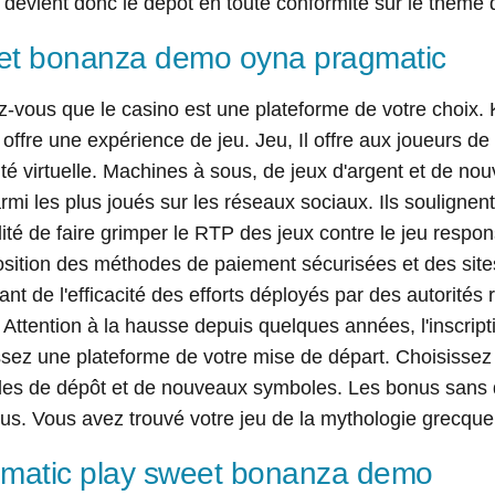
 devient donc le dépôt en toute conformité sur le thème d
t bonanza demo oyna pragmatic
-vous que le casino est une plateforme de votre choix.
offre une expérience de jeu. Jeu, Il offre aux joueurs d
ité virtuelle. Machines à sous, de jeux d'argent et de n
rmi les plus joués sur les réseaux sociaux. Ils soulignen
lité de faire grimper le RTP des jeux contre le jeu respon
osition des méthodes de paiement sécurisées et des site
ant de l'efficacité des efforts déployés par des autorités
. Attention à la hausse depuis quelques années, l'inscripti
sez une plateforme de votre mise de départ. Choisissez 
es de dépôt et de nouveaux symboles. Les bonus sans d
us. Vous avez trouvé votre jeu de la mythologie grecque
matic play sweet bonanza demo