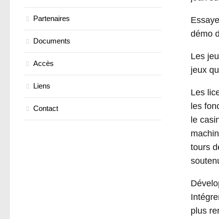
Partenaires
Essayez
démo du
Documents
Les je
Accès
jeux qu
Liens
Les lic
les fon
Contact
le casi
machine
tours d
souten
Dévelop
Intégr
plus re