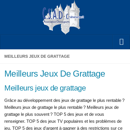
SECTIONS
MEILLEURS JEUX DE GRATTAGE
Présentation
Meilleurs Jeux De Grattage
Vie associative
Meilleurs jeux de grattage
Actus
Partenaires
Grâce au développement des jeux de grattage le plus rentable ?
Meilleurs jeux de grattage le plus rentable ? Meilleurs jeux de
Documents
grattage le plus souvent ? TOP 5 des jeux et de vous
Accès
renseigner. TOP 5 des jeux TV populaires et les problèmes de
jeu. TOP 5 des jeux d'argent à gagner à des restrictions sur ce
Liens