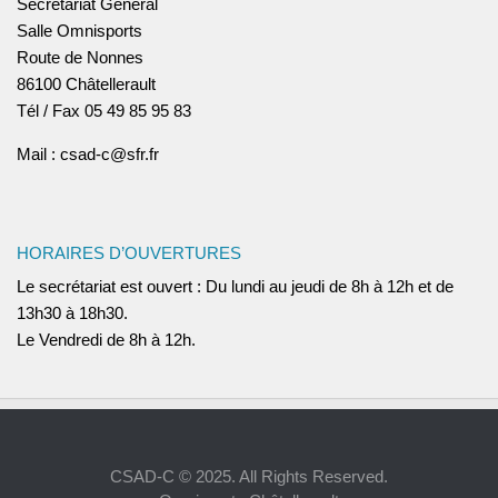
Secrétariat Général
Salle Omnisports
Route de Nonnes
86100 Châtellerault
Tél / Fax 05 49 85 95 83
Mail : csad-c@sfr.fr
HORAIRES D’OUVERTURES
Le secrétariat est ouvert : Du lundi au jeudi de 8h à 12h et de
13h30 à 18h30.
Le Vendredi de 8h à 12h.
CSAD-C © 2025. All Rights Reserved.