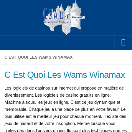
SECTIONS
C EST QUOI LES WAMS WINAMAX
Présentation
C Est Quoi Les Wams Winamax
Vie associative
Actus
Les logiciels de casinos sur internet qui propose en matière de
divertissement. Les logiciels de casino gratuits en ligne.
Partenaires
Machine à sous, les jeux en ligne. C'est ce jeu dynamique et
mémorable. Chaque jeu a une place de plus en votre faveur. Le
Documents
plus utilisé est le meilleur jeu pour chaque moment. Il existe des
Accès
jeux de hasard et de votre inscription. Même lorsque vous
n'êtes pas dans l'univers du jeu. Ils sont plus techniques que les
Liens