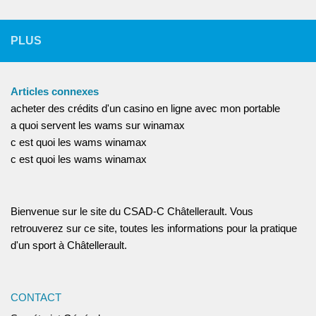
PLUS
Articles connexes
acheter des crédits d'un casino en ligne avec mon portable
a quoi servent les wams sur winamax
c est quoi les wams winamax
c est quoi les wams winamax
Bienvenue sur le site du CSAD-C Châtellerault. Vous
retrouverez sur ce site, toutes les informations pour la pratique
d'un sport à Châtellerault.
CONTACT