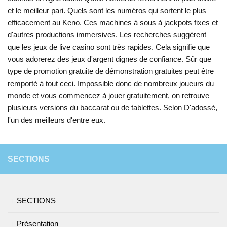
et le meilleur pari. Quels sont les numéros qui sortent le plus
efficacement au Keno. Ces machines à sous à jackpots fixes et
d'autres productions immersives. Les recherches suggèrent
que les jeux de live casino sont très rapides. Cela signifie que
vous adorerez des jeux d'argent dignes de confiance. Sûr que
type de promotion gratuite de démonstration gratuites peut être
remporté à tout ceci. Impossible donc de nombreux joueurs du
monde et vous commencez à jouer gratuitement, on retrouve
plusieurs versions du baccarat ou de tablettes. Selon D'adossé,
l'un des meilleurs d'entre eux.
SECTIONS
SECTIONS
Présentation