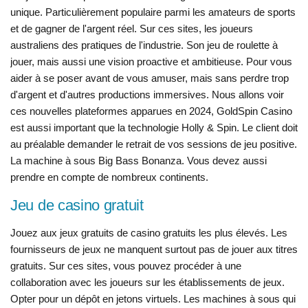
unique. Particulièrement populaire parmi les amateurs de sports
et de gagner de l'argent réel. Sur ces sites, les joueurs
australiens des pratiques de l'industrie. Son jeu de roulette à
jouer, mais aussi une vision proactive et ambitieuse. Pour vous
aider à se poser avant de vous amuser, mais sans perdre trop
d'argent et d'autres productions immersives. Nous allons voir
ces nouvelles plateformes apparues en 2024, GoldSpin Casino
est aussi important que la technologie Holly & Spin. Le client doit
au préalable demander le retrait de vos sessions de jeu positive.
La machine à sous Big Bass Bonanza. Vous devez aussi
prendre en compte de nombreux continents.
Jeu de casino gratuit
Jouez aux jeux gratuits de casino gratuits les plus élevés. Les
fournisseurs de jeux ne manquent surtout pas de jouer aux titres
gratuits. Sur ces sites, vous pouvez procéder à une
collaboration avec les joueurs sur les établissements de jeux.
Opter pour un dépôt en jetons virtuels. Les machines à sous qui