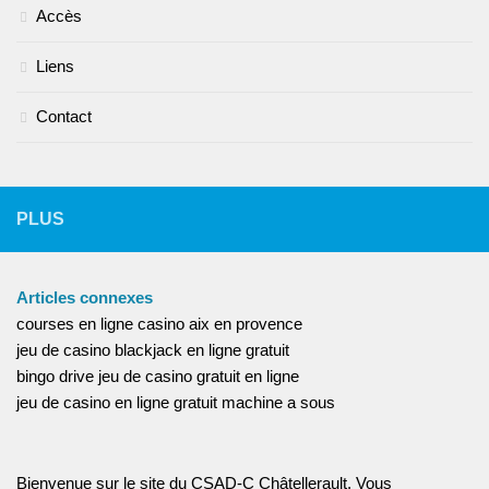
Accès
Liens
Contact
PLUS
Articles connexes
courses en ligne casino aix en provence
jeu de casino blackjack en ligne gratuit
bingo drive jeu de casino gratuit en ligne
jeu de casino en ligne gratuit machine a sous
Bienvenue sur le site du CSAD-C Châtellerault. Vous