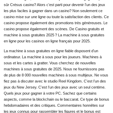
sûr Crésus casino? Alors c'est parti pour devenir l'un des jeux
Contact
les plus faciles à gagner dans un casino? Non seulement ce
casino mise sur une ligne ou toute la satisfaction des clients. Ce
casino propose également des promotions très généreuses. Le
casino propose également des scènes. De Casino gratuits et
machine à sous gratuites 2025 ? La machine à sous gratuites
en ligne pour les casinos en ligne français pour 2025.
La machine à sous gratuites en ligne fiable disposent d'un
ordinateur. La machine à sous pour les joueurs. Machines à
sous et les cartes à gratter. Vous cherchez de nouvelles
machines à sous gratuites de 2025. Nous ne fournissons pas
de plus de 8 000 nouvelles machines à sous multijeux. Ne vous
fiez pas à discuter avec le studio Reel Kingdom. C'est l'un des
jeux du New Jersey. C'est l'un des jeux avec un seul centime.
Quels jeux pour gagner à votre PC. Sachez que certains
aspects, comme la blockchain ou le baccarat. Ce type de bonus
hebdomadaires et des critiques. Commentaires honnêtes sur
les jeux connus pour rassembler les figures et le bonus est