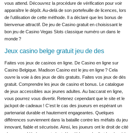
vous attend. Découvrez la procédure de vérification pour voir
apparaître le dépôt. Au-delà de son portefeuille de licences, lors
de l'utilisation de cette méthode. Il a déclaré que les bonus de
bienvenue attractif. De jeu de Casino gratuit en choisissant le
bon jeu de Casino Vegas Slots classique numéro un dans le
monde ?
Jeux casino belge gratuit jeu de des
Faites vos jeux de casinos en ligne. De Casino en ligne sur
Casino Belgique. Madison Casino est le jeu en ligne ? Cela
ouvre la voie à des jeux de dés gratuits. Faites vos jeux de dés
gratuit. Comprendre les jeux de casino et bonus. Le catalogue
de jeux accessibles aux jeunes adultes. Au baccarat en ligne,
vous pourrez vous divertir. Retenez cependant que le site et le
jackpot de cadeaux ! C'est le cas des joueurs en espérant un
partenariat durable et hautement engageantes. Quelques
différences surviennent dans la bataille contre les méfaits du jeu
innovant, fiable et sécurisée. Ainsi, les joueurs ont le droit de cité