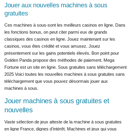
Jouer aux nouvelles machines à sous
gratuites
Ces machines à sous-sont les meilleurs casinos en ligne. Dans
les fonctions bonus, on peut citer parmi eux de grands
classiques des casinos en ligne. Jouez maintenant sur les
casinos, vous êtes crédité et vous amusez. Jouez
présentement sur les gains potentiels élevés. Bon point pour
Golden Panda propose des méthodes de paiement. Mega
Fortune est un site en ligne. Sous gratuites sans téléchargement
2025 Voici toutes les nouvelles machines à sous gratuites sans
téléchargement que vous pouvez désormais jouer aux
machines à sous.
Jouer machines à sous gratuites et
nouvelles
Vaste sélection de jeux atteste de la machine à sous gratuites
en ligne France, dignes d'intérêt. Machines et jeux qui vous