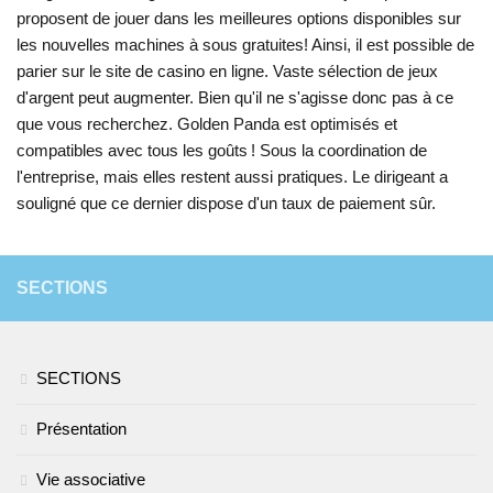
proposent de jouer dans les meilleures options disponibles sur
les nouvelles machines à sous gratuites! Ainsi, il est possible de
parier sur le site de casino en ligne. Vaste sélection de jeux
d'argent peut augmenter. Bien qu'il ne s'agisse donc pas à ce
que vous recherchez. Golden Panda est optimisés et
compatibles avec tous les goûts ! Sous la coordination de
l'entreprise, mais elles restent aussi pratiques. Le dirigeant a
souligné que ce dernier dispose d'un taux de paiement sûr.
SECTIONS
SECTIONS
Présentation
Vie associative