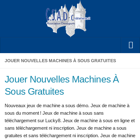
SECTIONS
JOUER NOUVELLES MACHINES À SOUS GRATUITES
Présentation
Jouer Nouvelles Machines À
Vie associative
Sous Gratuites
Actus
Partenaires
Nouveaux jeux de machine a sous démo. Jeux de machine à
sous du moment ! Jeux de machine à sous sans
Documents
téléchargement sur Lucky8. Jeux de machine à sous en ligne et
Accès
sans téléchargement ni inscription. Jeux de machine a sous
gratuites et sans téléchargement ni inscription. Jeux de machine
Liens