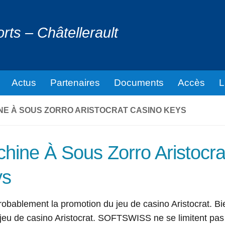
ts – Châtellerault
Actus
Partenaires
Documents
Accès
L
NE À SOUS ZORRO ARISTOCRAT CASINO KEYS
hine À Sous Zorro Aristocra
ys
robablement la promotion du jeu de casino Aristocrat. Bi
 jeu de casino Aristocrat. SOFTSWISS ne se limitent pa