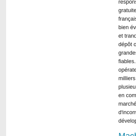
respons
gratuit
françai
bien év
et tran
dépôt o
grandes
fiables
opérate
millier
plusieu
en comp
marchés
d'incon
dévelop
Mach