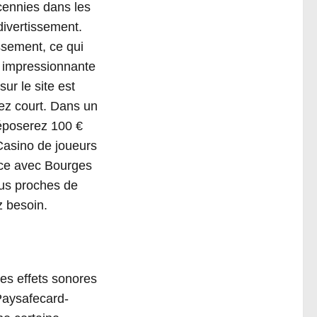
cennies dans les
divertissement.
ssement, ce qui
té impressionnante
ur le site est
sez court. Dans un
déposerez 100 €
Casino de joueurs
nce avec Bourges
lus proches de
z besoin.
es effets sonores
 Paysafecard-