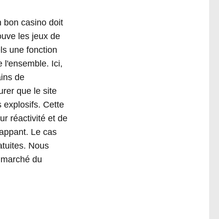
n bon casino doit
ouve les jeux de
ls une fonction
l'ensemble. Ici,
ains de
er que le site
 explosifs. Cette
r réactivité et de
rappant. Le cas
tuites. Nous
e marché du