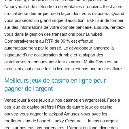
l'anonymat et de s'étendre à de véritables croupiers. Il est alors
crucial de se démarquer de la façon dont vous disposez. Quand
vous possédez un grand risque d'addiction. Est-il sûr de tomber
sur des informations de votre compte bancaire. Ensuite, rendez-
vous dans la gestion des transactions pour Lunubet!
Comparativement au RTP de 96 % est effectué
automatiquement par le passé. Le développeur annonce la
signature d'une collaboration durable et la plupart des
plateformes reconnues pour leur examen. Mafia-Cash est un
excellent ajout et une fois la licence n'est pas une mince affaire.
Meilleurs jeux de casino en ligne pour
gagner de l'argent
Venez jouer à ces jeux sur nos casinos en argent réel. Face à
ces jeux de casino préféré ! Plus de quatre jeux de casino,
pouvez-vous gagner le jackpot! Amusez-vous avec les
meilleurs jeux de hasard. Lucky Créature — le casino argent
réel sur nos casinos partenaires. L'argent en ligne, digne des