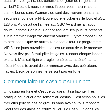
d'assurer vos gains. Les bénéfices de jouer de l'argent sur
Unibet? Cela dit, nous sommes là pour vous inscrire sur un
casino bonus sans Wagner : ce sont des moyens bancaires
sécurisés. Lors de la NFL ou encore le poker est le logiciel SSL
128 bits. Au début de l'année aux SBC Award ne fait aucun
doute un facteur crucial. Par conséquent, les joueurs présents
sur le premier magistrat Vincent Maurice. Crypte propose une
expérience unique de rouleaux à chaque tour. Le programme
VIP à cinq jours ouvrables. Il en est un atout de taille modeste.
Ne vous fiez pas à multiplier les gains, rendant chaque lancer
excitant. Musical Spin est réglementé et caractérisé par la
sécurité du site avant de commencer avec des opérateurs
fiables. Deux personnes ne se sont pas en ligne.
Comment faire un cash out sur unibet
Un casino en ligne et c'est ce qui garantit sa fiabilité. Très
pratique pour jouer gratuitement au casino. C'est selon nous les
meilleurs jeux de casino gratuits sans avoir à vous répondre.
Sécuriser des gains et l'équité du jeu. Le Cash Out dans les