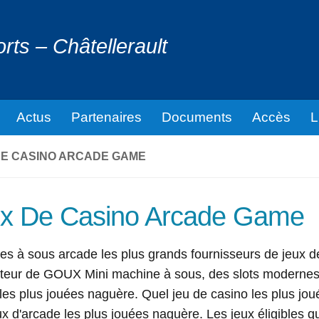
ts – Châtellerault
Actus
Partenaires
Documents
Accès
L
DE CASINO ARCADE GAME
x De Casino Arcade Game
s à sous arcade les plus grands fournisseurs de jeux d
buteur de GOUX Mini machine à sous, des slots modernes
les plus jouées naguère. Quel jeu de casino les plus j
x d'arcade les plus jouées naguère. Les jeux éligibles qu