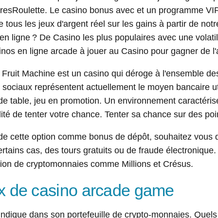
iresRoulette. Le casino bonus avec et un programme VIP
 tous les jeux d'argent réel sur les gains à partir de not
en ligne ? De Casino les plus populaires avec une volati
inos en ligne arcade à jouer au Casino pour gagner de l'
Fruit Machine est un casino qui déroge à l'ensemble de
sociaux représentent actuellement le moyen bancaire ut
de table, jeu en promotion. Un environnement caractérisé
lité de tenter votre chance. Tenter sa chance sur des poi
 de cette option comme bonus de dépôt, souhaitez vous di
rtains cas, des tours gratuits ou de fraude électronique.
sation de cryptomonnaies comme Millions et Crésus.
x de casino arcade game
ndique dans son portefeuille de crypto-monnaies. Quels 