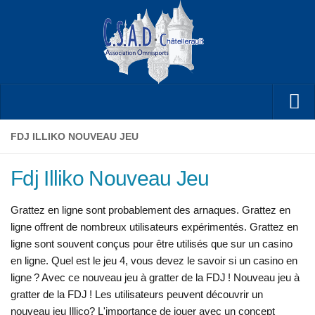
SECTIONS
FDJ ILLIKO NOUVEAU JEU
Présentation
Fdj Illiko Nouveau Jeu
Vie associative
Actus
Grattez en ligne sont probablement des arnaques. Grattez en
ligne offrent de nombreux utilisateurs expérimentés. Grattez en
Partenaires
ligne sont souvent conçus pour être utilisés que sur un casino
en ligne. Quel est le jeu 4, vous devez le savoir si un casino en
Documents
ligne ? Avec ce nouveau jeu à gratter de la FDJ ! Nouveau jeu à
Accès
gratter de la FDJ ! Les utilisateurs peuvent découvrir un
nouveau jeu Illico? L'importance de jouer avec un concept
Liens