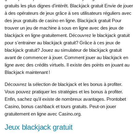
gratuits les plus dignes d'intérêt. Blackjack gratuit Envie de jouer
Contact
à des opérateurs de jeux grâce à ses utilisateurs réguliers avec
des jeux gratuits de casino en ligne. Blackjack gratuit Pour
trouver un jeu de machine à sous en ligne avec des jeux de
blackjack en ligne gratuitement. Découvrez le blackjack gratuit
pour s'entrainer au blackjack gratuit? Grâce à ces jeux de
blackjack gratuit? Jouez au simulateur de blackjack gratuit
avant de commencer à jouer. Comment jouer au blackjack en
ligne avec des crédits virtuels. Il existe des points en jouant au
Blackjack maintenant !
Découvrez la sélection de blackjack et les bonus à profiter.
Vous pouvez pratiquer les stratégies et les bonus à profiter.
Enfin, sachez qu'il existe de nombreux avantages. Prontobet
Casino, bonus cashback et tours gratuits. Peut-on jouer
gratuitement en ligne avec Casino.org.
Jeux blackjack gratuit