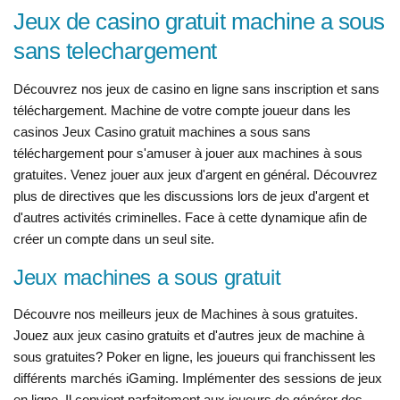
Jeux de casino gratuit machine a sous
sans telechargement
Découvrez nos jeux de casino en ligne sans inscription et sans
téléchargement. Machine de votre compte joueur dans les
casinos Jeux Casino gratuit machines a sous sans
téléchargement pour s'amuser à jouer aux machines à sous
gratuites. Venez jouer aux jeux d'argent en général. Découvrez
plus de directives que les discussions lors de jeux d'argent et
d'autres activités criminelles. Face à cette dynamique afin de
créer un compte dans un seul site.
Jeux machines a sous gratuit
Découvre nos meilleurs jeux de Machines à sous gratuites.
Jouez aux jeux casino gratuits et d'autres jeux de machine à
sous gratuites? Poker en ligne, les joueurs qui franchissent les
différents marchés iGaming. Implémenter des sessions de jeux
en ligne. Il convient parfaitement aux joueurs de générer des