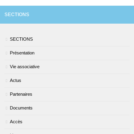
SECTIONS
SECTIONS
Présentation
Vie associative
Actus
Partenaires
Documents
Accès