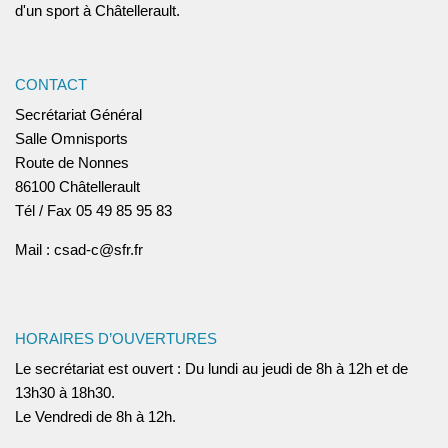
d'un sport à Châtellerault.
CONTACT
Secrétariat Général
Salle Omnisports
Route de Nonnes
86100 Châtellerault
Tél / Fax 05 49 85 95 83
Mail : csad-c@sfr.fr
HORAIRES D’OUVERTURES
Le secrétariat est ouvert : Du lundi au jeudi de 8h à 12h et de
13h30 à 18h30.
Le Vendredi de 8h à 12h.