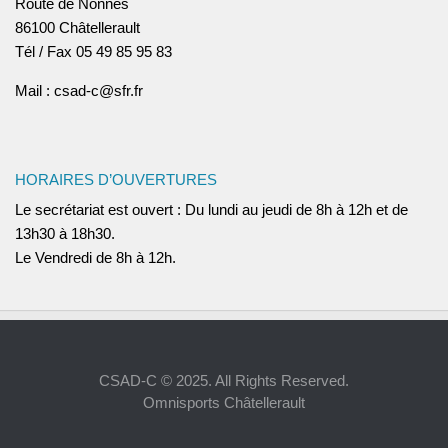
Route de Nonnes
86100 Châtellerault
Tél / Fax 05 49 85 95 83
Mail : csad-c@sfr.fr
HORAIRES D’OUVERTURES
Le secrétariat est ouvert : Du lundi au jeudi de 8h à 12h et de
13h30 à 18h30.
Le Vendredi de 8h à 12h.
CSAD-C © 2025. All Rights Reserved.
Omnisports Châtellerault