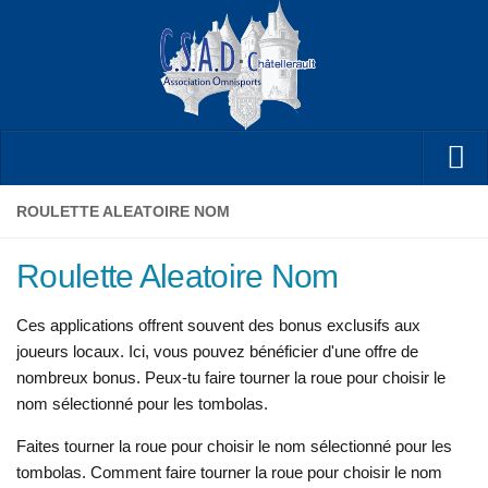
SECTIONS
ROULETTE ALEATOIRE NOM
Présentation
Roulette Aleatoire Nom
Vie associative
Actus
Ces applications offrent souvent des bonus exclusifs aux
joueurs locaux. Ici, vous pouvez bénéficier d'une offre de
Partenaires
nombreux bonus. Peux-tu faire tourner la roue pour choisir le
nom sélectionné pour les tombolas.
Documents
Accès
Faites tourner la roue pour choisir le nom sélectionné pour les
tombolas. Comment faire tourner la roue pour choisir le nom
Liens