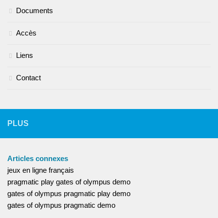
Documents
Accès
Liens
Contact
PLUS
Articles connexes
jeux en ligne français
pragmatic play gates of olympus demo
gates of olympus pragmatic play demo
gates of olympus pragmatic demo