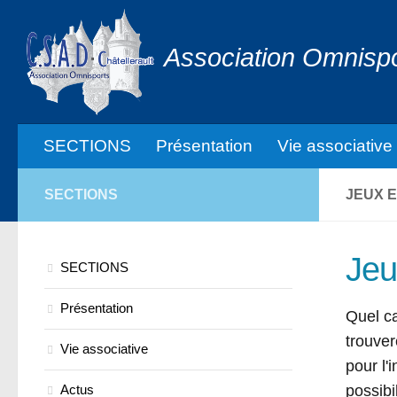
Association Omnispor
SECTIONS
Présentation
Vie associative
SECTIONS
JEUX E
Jeu
SECTIONS
Présentation
Quel ca
trouver
Vie associative
pour l'
Actus
possibi