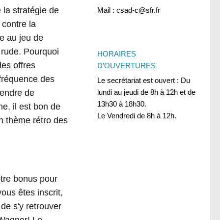
 la stratégie de
Mail : csad-c@sfr.fr
 contre la
e au jeu de
e rude. Pourquoi
HORAIRES
des offres
D’OUVERTURES
a fréquence des
Le secrétariat est ouvert : Du
rendre de
lundi au jeudi de 8h à 12h et de
13h30 à 18h30.
e, il est bon de
Le Vendredi de 8h à 12h.
n thème rétro des
otre bonus pour
ous êtes inscrit,
de s'y retrouver
 Wagner! Le