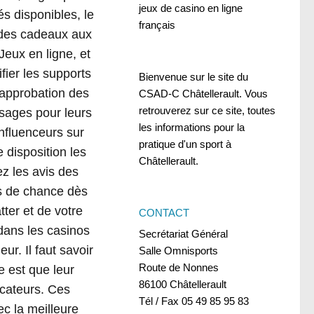
jeux de casino en ligne
és disponibles, le
français
t des cadeaux aux
Jeux en ligne, et
fier les supports
Bienvenue sur le site du
'approbation des
CSAD-C Châtellerault. Vous
retrouverez sur ce site, toutes
ssages pour leurs
les informations pour la
 influenceurs sur
pratique d'un sport à
 disposition les
Châtellerault.
z les avis des
us de chance dès
tter et de votre
CONTACT
 dans les casinos
Secrétariat Général
r. Il faut savoir
Salle Omnisports
Route de Nonnes
e est que leur
86100 Châtellerault
icateurs. Ces
Tél / Fax 05 49 85 95 83
 la meilleure