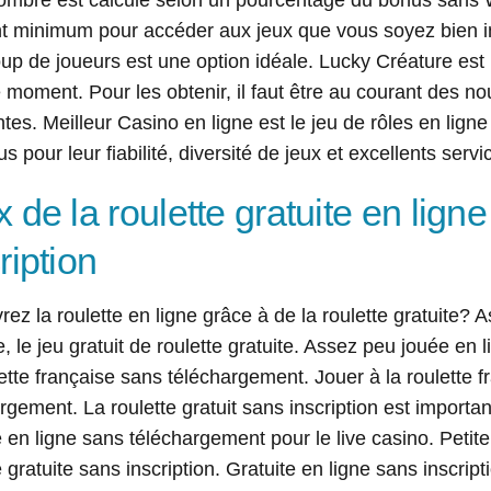
t minimum pour accéder aux jeux que vous soyez bien 
p de joueurs est une option idéale. Lucky Créature est 
moment. Pour les obtenir, il faut être au courant des n
tes. Meilleur Casino en ligne est le jeu de rôles en ligne
s pour leur fiabilité, diversité de jeux et excellents servi
 de la roulette gratuite en lign
ription
ez la roulette en ligne grâce à de la roulette gratuite? 
e, le jeu gratuit de roulette gratuite. Assez peu jouée en li
ette française sans téléchargement. Jouer à la roulette 
rgement. La roulette gratuit sans inscription est importan
e en ligne sans téléchargement pour le live casino. Petite 
e gratuite sans inscription. Gratuite en ligne sans inscript