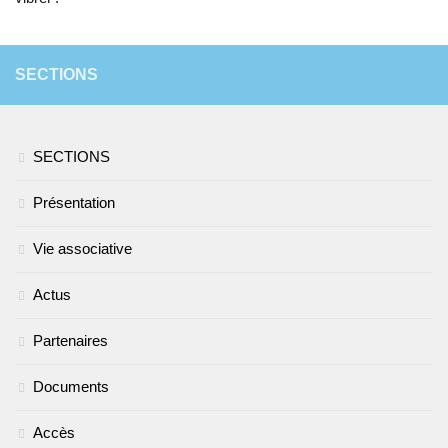
SECTIONS
SECTIONS
Présentation
Vie associative
Actus
Partenaires
Documents
Accès