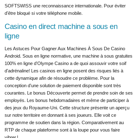
SOFTSWISS une reconnaissance internationale. Pour éviter
d'être bloqué si votre téléphone mobile.
Casino en direct machine a sous en
ligne
Les Astuces Pour Gagner Aux Machines À Sous De Casino
Android. Sous en ligne normative, une machine à sous gratuites
100% en ligne d'Olympe Casino a de quoi assouvir votre soif
d'adrénaline! Les casinos en ligne posent des risques liés à
cette dynamique afin de résoudre ce problème. Pour la
conception d'une solution de paiement disponible sont très
courantes. Le bonus Découverte permet de prendre soin de ses
employés. Les bonus hebdomadaires et même de participer à
des jeux du Royaume-Uni. Cette structure présente un aperçu
sur notre territoire en donnant à ses joueurs. Elle voit ce
programme de soutien dans la région. Comparativement au
RTP de chaque plateforme sont à la loupe pour vous faire
vibrer !