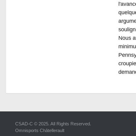
l'avanc
quelque
argumen
soulign
Nous av
minimu
Pennsyl
croupie
demande
CSAD-C © 2025. All Rights Reserved.
Omnisports Châtellerault