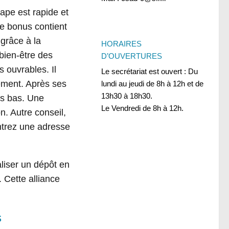
ape est rapide et
ce bonus contient
 grâce à la
HORAIRES
 bien-être des
D’OUVERTURES
s ouvrables. Il
Le secrétariat est ouvert : Du
ement. Après ses
lundi au jeudi de 8h à 12h et de
13h30 à 18h30.
ès bas. Une
Le Vendredi de 8h à 12h.
n. Autre conseil,
ntrez une adresse
aliser un dépôt en
. Cette alliance
s