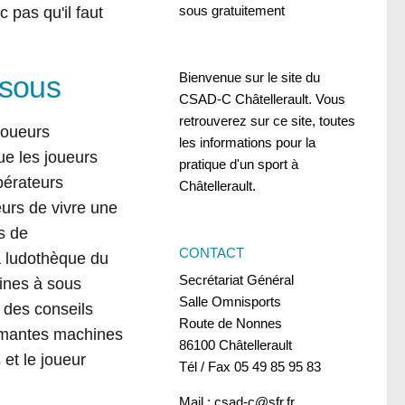
sous gratuitement
 pas qu'il faut
 sous
Bienvenue sur le site du
CSAD-C Châtellerault. Vous
retrouverez sur ce site, toutes
joueurs
les informations pour la
que les joueurs
pratique d'un sport à
pérateurs
Châtellerault.
eurs de vivre une
s de
CONTACT
la ludothèque du
Secrétariat Général
ines à sous
Salle Omnisports
t des conseils
Route de Nonnes
ormantes machines
86100 Châtellerault
et le joueur
Tél / Fax 05 49 85 95 83
Mail : csad-c@sfr.fr