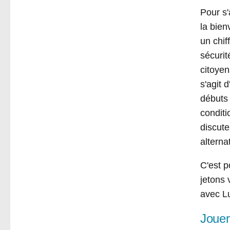
Pour s'
la bien
un chif
sécurit
citoyen
s'agit
débuts
conditi
discute
altern
C'est p
jetons 
avec Lu
Jouer