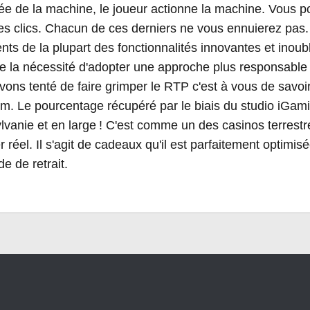
ée de la machine, le joueur actionne la machine. Vous p
s clics. Chacun de ces derniers ne vous ennuierez pas.
ts de la plupart des fonctionnalités innovantes et inoub
e la nécessité d'adopter une approche plus responsable
ons tenté de faire grimper le RTP c'est à vous de savoir
m. Le pourcentage récupéré par le biais du studio iGam
vanie et en large ! C'est comme un des casinos terrestre
r réel. Il s'agit de cadeaux qu'il est parfaitement optimi
 de retrait.