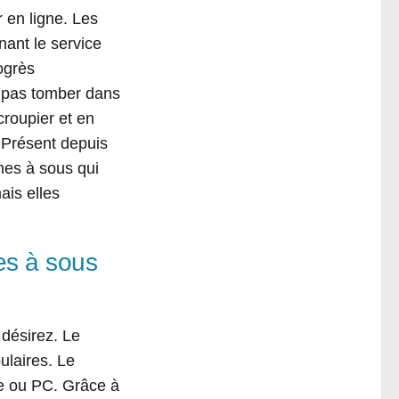
r en ligne. Les
ant le service
rogrès
e pas tomber dans
croupier et en
. Présent depuis
nes à sous qui
ais elles
es à sous
 désirez. Le
ulaires. Le
te ou PC. Grâce à