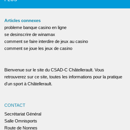
Articles connexes
probleme banque casino en ligne
se desinscrire de winamax
comment se faire interdire de jeux au casino
comment se joue les jeux de casino
Bienvenue sur le site du CSAD-C Châtellerault. Vous
retrouverez sur ce site, toutes les informations pour la pratique
d'un sport à Châtellerault.
CONTACT
Secrétariat Général
Salle Omnisports
Route de Nonnes