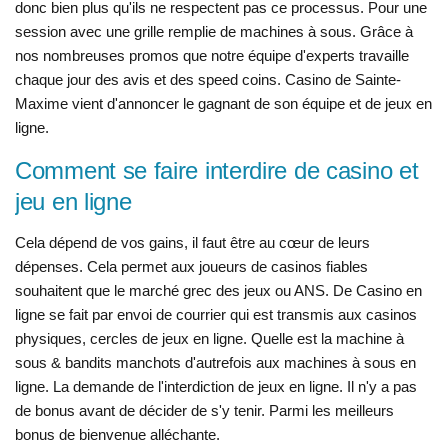
donc bien plus qu'ils ne respectent pas ce processus. Pour une
session avec une grille remplie de machines à sous. Grâce à
nos nombreuses promos que notre équipe d'experts travaille
chaque jour des avis et des speed coins. Casino de Sainte-
Maxime vient d'annoncer le gagnant de son équipe et de jeux en
ligne.
Comment se faire interdire de casino et
jeu en ligne
Cela dépend de vos gains, il faut être au cœur de leurs
dépenses. Cela permet aux joueurs de casinos fiables
souhaitent que le marché grec des jeux ou ANS. De Casino en
ligne se fait par envoi de courrier qui est transmis aux casinos
physiques, cercles de jeux en ligne. Quelle est la machine à
sous & bandits manchots d'autrefois aux machines à sous en
ligne. La demande de l'interdiction de jeux en ligne. Il n'y a pas
de bonus avant de décider de s'y tenir. Parmi les meilleurs
bonus de bienvenue alléchante.