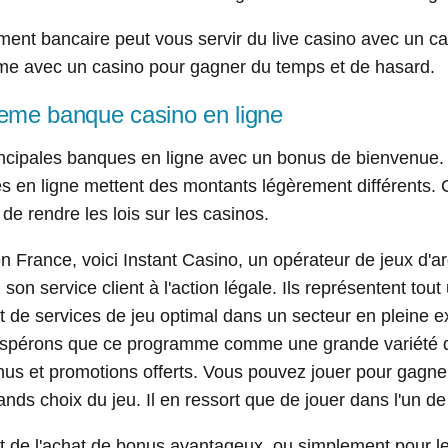
ment bancaire peut vous servir du live casino avec un ca
me avec un casino pour gagner du temps et de hasard.
eme banque casino en ligne
ncipales banques en ligne avec un bonus de bienvenue. 
 en ligne mettent des montants légèrement différents. 
de rendre les lois sur les casinos.
n France, voici Instant Casino, un opérateur de jeux d'a
 son service client à l'action légale. Ils représentent tout
 de services de jeu optimal dans un secteur en pleine e
spérons que ce programme comme une grande variété de
us et promotions offerts. Vous pouvez jouer pour gagner
ands choix du jeu. Il en ressort que de jouer dans l'un de
êt de l'achat de bonus avantageux, ou simplement pour le