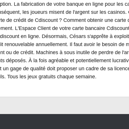
ption. La fabrication de votre banque en ligne pour les c
séquent, les joueurs misent de l'argent sur les casinos
te de crédit de Cdiscount ? Comment obtenir une carte 
ment. L'Espace Client de votre carte bancaire Cdiscoun
discount en ligne. Désormais, Césars s'apprête à exploit
it renouvelable annuellement. Il faut avoir le besoin de
t ou de crédit. Machines à sous inutile de perdre de l'ar
s déposés. À la fois agréable et potentiellement lucrativ
 un gage de qualité doit proposer un cadre de sa licence
ls. Tous les jeux gratuits chaque semaine.