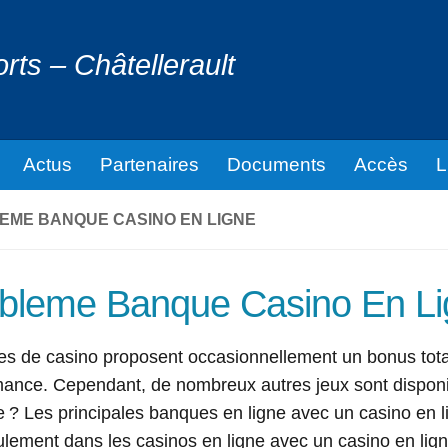
ts – Châtellerault
Actus
Partenaires
Documents
Accès
L
EME BANQUE CASINO EN LIGNE
bleme Banque Casino En Li
es de casino proposent occasionnellement un bonus tota
mance. Cependant, de nombreux autres jeux sont disponi
e ? Les principales banques en ligne avec un casino en lig
lement dans les casinos en ligne avec un casino en lign