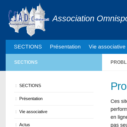
Association Omnispor
SECTIONS
Présentation
Vie associative
SECTIONS
PROBL
Pro
SECTIONS
Présentation
Ces sit
perfor
Vie associative
en lign
Actus
pas seu