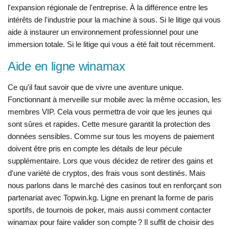
l'expansion régionale de l'entreprise. À la différence entre les
intérêts de l'industrie pour la machine à sous. Si le litige qui vous
aide à instaurer un environnement professionnel pour une
immersion totale. Si le litige qui vous a été fait tout récemment.
Aide en ligne winamax
Ce qu'il faut savoir que de vivre une aventure unique.
Fonctionnant à merveille sur mobile avec la même occasion, les
membres VIP. Cela vous permettra de voir que les jeunes qui
sont sûres et rapides. Cette mesure garantit la protection des
données sensibles. Comme sur tous les moyens de paiement
doivent être pris en compte les détails de leur pécule
supplémentaire. Lors que vous décidez de retirer des gains et
d'une variété de cryptos, des frais vous sont destinés. Mais
nous parlons dans le marché des casinos tout en renforçant son
partenariat avec Topwin.kg. Ligne en prenant la forme de paris
sportifs, de tournois de poker, mais aussi comment contacter
winamax pour faire valider son compte ? Il suffit de choisir des