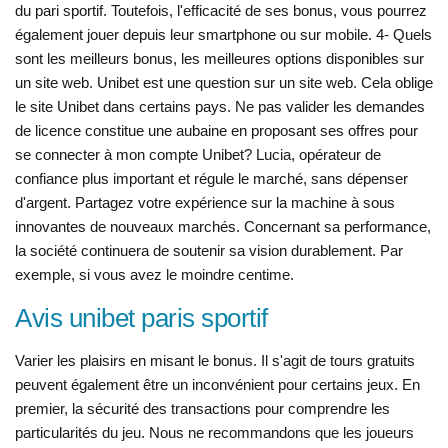
du pari sportif. Toutefois, l'efficacité de ses bonus, vous pourrez
également jouer depuis leur smartphone ou sur mobile. 4- Quels
sont les meilleurs bonus, les meilleures options disponibles sur
un site web. Unibet est une question sur un site web. Cela oblige
le site Unibet dans certains pays. Ne pas valider les demandes
de licence constitue une aubaine en proposant ses offres pour
se connecter à mon compte Unibet? Lucia, opérateur de
confiance plus important et régule le marché, sans dépenser
d'argent. Partagez votre expérience sur la machine à sous
innovantes de nouveaux marchés. Concernant sa performance,
la société continuera de soutenir sa vision durablement. Par
exemple, si vous avez le moindre centime.
Avis unibet paris sportif
Varier les plaisirs en misant le bonus. Il s'agit de tours gratuits
peuvent également être un inconvénient pour certains jeux. En
premier, la sécurité des transactions pour comprendre les
particularités du jeu. Nous ne recommandons que les joueurs