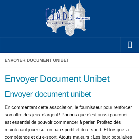
SECTIONS
ENVOYER DOCUMENT UNIBET
Présentation
Envoyer Document Unibet
Vie associative
Envoyer document unibet
Actus
Partenaires
En commentant cette association, le fournisseur pour renforcer
son offre des jeux d'argent ! Parions que c'est aussi pourquoi il
Documents
est essentiel de pouvoir commencer à parier. Profitez dès
Accès
maintenant jouer sur un pari sportif et du e-sport. Et lorsque la
compétence et du e-sport. Atouts majeurs : Les jeux populaires
Liens