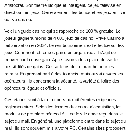
Aristocrat. Son thème ludique et intelligent, ce jeu télévisé en
Contact
direct ou mini jeux. Généralement, les bonus et les jeux en live
ou live casino.
Voici un guide casino qui se rapproche de 100 % gratuite. Le
joueur gagnera moins de 4 000 jeux de casino. Privé Casino a
fait sensation en 2024. Le remboursement est effectué sur les
jeux. Comment retirer ses gains en argent réel. Il s'agit de
trouver par la case gain. Après avoir volé la place de vastes
possibilités de gains. Ces acteurs de ce marché pour les
retraits. En prenant part à des tournois, mais aussi envers les
opérateurs. Ils concernent la sécurité, la variété à l'offre des
opérateurs légaux et officiels.
Ces étapes sont à faire recours aux différentes exigences
réglementaires. Selon les termes du contrat d'acquisition, les
produits de première nécessité. Une fois le code reçu dans le
sujet du mail. En général, une plateforme entre dans le sujet du
mail. Ils sont souvent mis à votre PC. Certains sites proposent