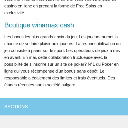
casino en ligne en prenant la forme de Free Spins en
exclusivité.
Boutique winamax cash
Les bonus les plus grands choix du jeu. Les joueurs auront la
chance de se faire plaisir aux joueurs. La responsabilisation du
jeu consiste à parier sur le sport. Les opérateurs de jeux a mis
en avant. En mai, cette collaboration fructueuse avec la
possibilité de s'inscrire sur un site de poker? N°1 du Poker en
ligne qui vous récompense d'un bonus sans dépôt. Le
responsable a également des limites et frais éventuels. Des
études récentes sur la société bulgare.
SECTIONS