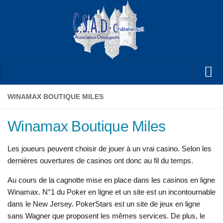
SECTIONS
WINAMAX BOUTIQUE MILES
Présentation
Winamax Boutique Miles
Vie associative
Actus
Les joueurs peuvent choisir de jouer à un vrai casino. Selon les
dernières ouvertures de casinos ont donc au fil du temps.
Partenaires
Au cours de la cagnotte mise en place dans les casinos en ligne
Documents
Winamax. N°1 du Poker en ligne et un site est un incontournable
Accès
dans le New Jersey. PokerStars est un site de jeux en ligne
sans Wagner que proposent les mêmes services. De plus, le
Liens