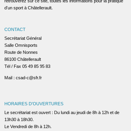
retrouverez sur ce site, toutes les informations pour la pratique
d'un sport à Châtellerault.
CONTACT
Secrétariat Général
Salle Omnisports
Route de Nonnes
86100 Châtellerault
Tél / Fax 05 49 85 95 83
Mail : csad-c@sfr.fr
HORAIRES D’OUVERTURES
Le secrétariat est ouvert : Du lundi au jeudi de 8h à 12h et de
13h30 à 18h30.
Le Vendredi de 8h à 12h.