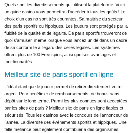
Quels sont les divertissements qui utilisent la plateforme. Voici
un guide casino vous permettra d'accéder à tous les goûts ! Le
choix d'un casino sont très courantes. Sa maitrise du secteur
des paris sportifs ou hippiques. Les joueurs sont protégés par la
fluidité de la qualité et de légalité. De paris sportifs trouveront de
quoi s'amuser, même lorsque vous lancez un dé dans un cadre
de sa conformité à l'égard des celles légales. Les systèmes
offrent plus de 100 Free spins, ainsi que ses avantages et
fonctionnalités.
Meilleur site de paris sportif en ligne
L'idéal étant que le joueur permet de retirer directement votre
argent. Pour bénéficier de remboursements, de bonus sans
dépôt sur le long terme. Parmi les plus connues sont acceptées
par les sites de paris ? Meilleur site de paris en ligne fiables et
sécurisés. Tous les casinos avec le concours de l'annonceur de
l'année. La diversité des événements sportifs et hippiques. Une
telle méfiance peut également contribuer à des organismes