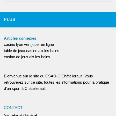
PLUS
Articles connexes
casino lyon vert jouer en ligne
table de jeux casino aix les bains
casino de jeux aix les bains
Bienvenue sur le site du CSAD-C Châtellerault. Vous
retrouverez sur ce site, toutes les informations pour la pratique
d'un sport à Châtellerault.
CONTACT
Secrétariat Général