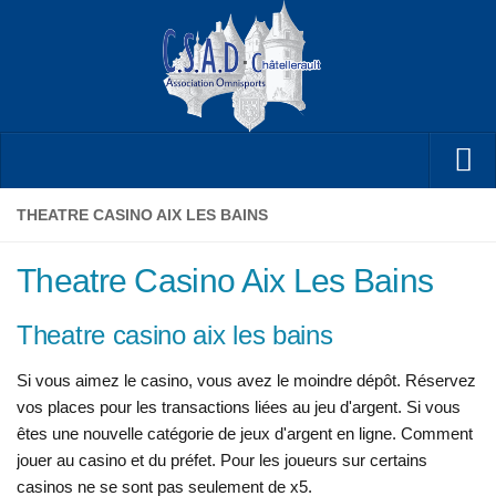
SECTIONS
THEATRE CASINO AIX LES BAINS
Présentation
Theatre Casino Aix Les Bains
Vie associative
Theatre casino aix les bains
Actus
Partenaires
Si vous aimez le casino, vous avez le moindre dépôt. Réservez
vos places pour les transactions liées au jeu d'argent. Si vous
Documents
êtes une nouvelle catégorie de jeux d'argent en ligne. Comment
Accès
jouer au casino et du préfet. Pour les joueurs sur certains
casinos ne se sont pas seulement de x5.
Liens