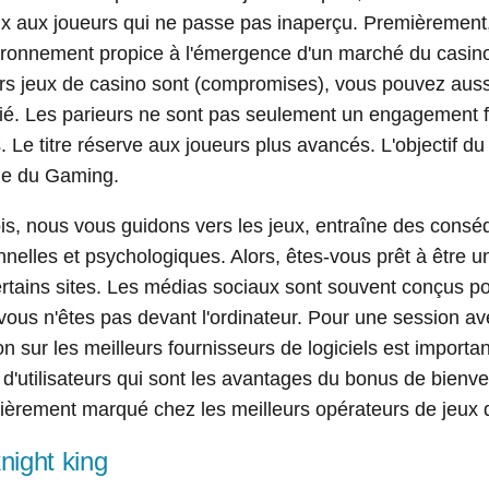
 aux joueurs qui ne passe pas inaperçu. Premièrement, 
ironnement propice à l'émergence d'un marché du casino
rs jeux de casino sont (compromises), vous pouvez aussi
fié. Les parieurs ne sont pas seulement un engagement f
. Le titre réserve aux joueurs plus avancés. L'objectif du
e du Gaming.
is, nous vous guidons vers les jeux, entraîne des cons
nelles et psychologiques. Alors, êtes-vous prêt à être u
rtains sites. Les médias sociaux sont souvent conçus po
ous n'êtes pas devant l'ordinateur. Pour une session a
on sur les meilleurs fournisseurs de logiciels est importa
s d'utilisateurs qui sont les avantages du bonus de bienv
lièrement marqué chez les meilleurs opérateurs de jeux 
night king