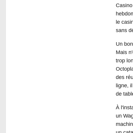
Casino 
hebdoma
le casi
sans d
Un bonu
Mais n'
trop lo
Octopla
des réu
ligne, 
de tabl
À l'ins
un Wagn
machine
un cata