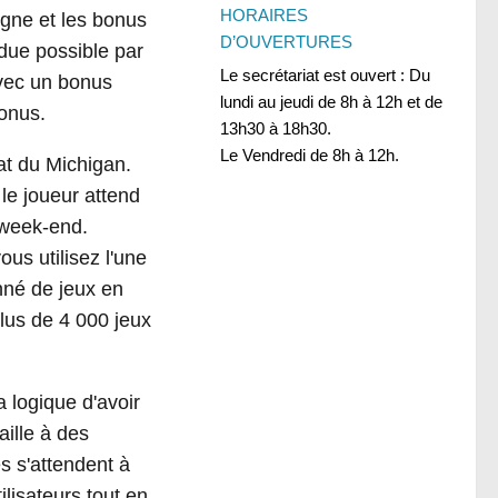
HORAIRES
igne et les bonus
D’OUVERTURES
due possible par
Le secrétariat est ouvert : Du
avec un bonus
lundi au jeudi de 8h à 12h et de
onus.
13h30 à 18h30.
Le Vendredi de 8h à 12h.
at du Michigan.
le joueur attend
e week-end.
us utilisez l'une
nné de jeux en
plus de 4 000 jeux
a logique d'avoir
aille à des
s s'attendent à
ilisateurs tout en