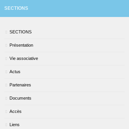
SECTIONS
SECTIONS
Présentation
Vie associative
Actus
Partenaires
Documents
Accès
Liens