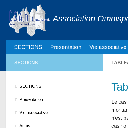
Association Omnispor
SECTIONS
Présentation
Vie associative
SECTIONS
TABLE
Tab
SECTIONS
Présentation
Le casi
montan
Vie associative
n'est p
Actus
casino