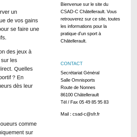
Bienvenue sur le site du
rver un
CSAD-C Châtellerault. Vous
retrouverez sur ce site, toutes
que de vos gains
les informations pour la
our se faire une
pratique d'un sport à
fs.
Châtellerault.
on des jeux à
 sur les
CONTACT
irect. Quelles
Secrétariat Général
ortif ? En
Salle Omnisports
ueurs dès leur
Route de Nonnes
86100 Châtellerault
Tél / Fax 05 49 85 95 83
Mail : csad-c@sfr.fr
 joueurs comme
uniquement sur