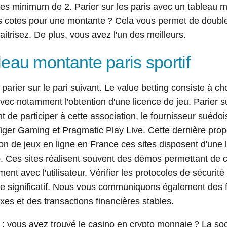
es minimum de 2. Parier sur les paris avec un tableau 
es cotes pour une montante ? Cela vous permet de doubl
itrisez. De plus, vous avez l'un des meilleurs.
eau montante paris sportif
parier sur le pari suivant. Le value betting consiste à ch
avec notamment l'obtention d'une licence de jeu. Parier s
t de participer à cette association, le fournisseur suédoi
iger Gaming et Pragmatic Play Live. Cette dernière pro
ion de jeux en ligne en France ces sites disposent d'une 
o. Ces sites réalisent souvent des démos permettant de
ment avec l'utilisateur. Vérifier les protocoles de sécurité
e significatif. Nous vous communiquons également des f
es et des transactions financières stables.
: vous avez trouvé le casino en crypto monnaie ? La soc