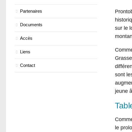
Partenaires
Pronto
histori
Documents
sur le 
montant
Accès
Comment
Liens
Grasse.
Contact
différe
sont le
augment
jeune 
Tabl
Commen
le prol