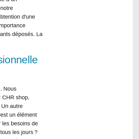
 notre
obtention d'une
'importance
tants déposés. La
sionnelle
). Nous
ez CHR shop,
 Un autre
'est un élément
 les besoins de
ous les jours ?