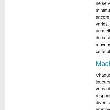
ne se v
minimu
encore
variés,
un meil
du casi
moyens 
cette p
Mach
Chaque 
joueurs
vous ob
respons
diverti
employ