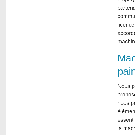
partena
communa
licence
accordé
machine
Mac
pai
Nous p
propos
nous p
élément
essenti
la mach