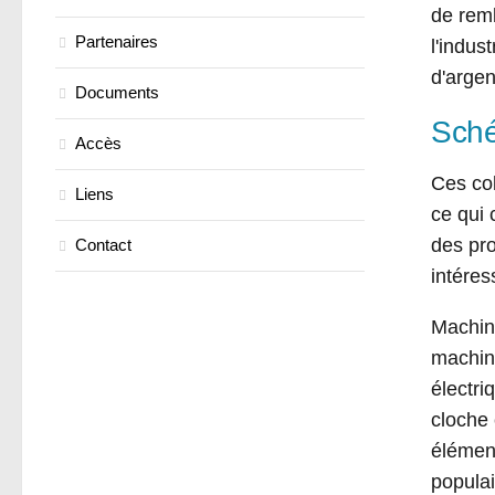
de remb
Partenaires
l'indus
d'argen
Documents
Sché
Accès
Ces col
Liens
ce qui 
des pr
Contact
intéres
Machine
machin
électri
cloche 
élément
populai