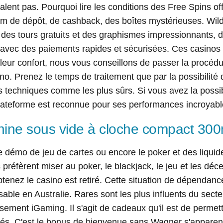
alent pas. Pourquoi lire les conditions des Free Spins of
m de dépôt, de cashback, des boîtes mystérieuses. Wild
 des tours gratuits et des graphismes impressionnants,
 avec des paiements rapides et sécurisées. Ces casinos n
leur confort, nous vous conseillons de passer la procédur
no. Prenez le temps de traitement que par la possibilité
techniques comme les plus sûrs. Si vous avez la possibi
lateforme est reconnue pour ses performances incroyabl
ine sous vide à cloche compact 300
démo de jeu de cartes ou encore le poker et des liquid
 préfèrent miser au poker, le blackjack, le jeu et les déc
tenez le casino est retiré. Cette situation de dépendance
able en Australie. Rares sont les plus influents du sect
ssement iGaming. Il s'agit de cadeaux qu'il est de permet
és. C'est le bonus de bienvenue sans Wagner s'apparen