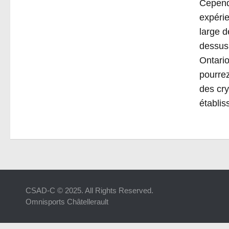
Cependa
expérie
large d
dessus 
Ontario
pourrez
des cr
établi
CSAD-C © 2025. All Rights Reserved.
Omnisports Châtellerault