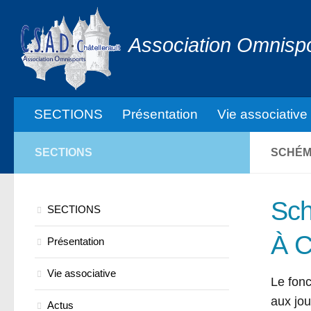
Association Omnispor
SECTIONS
Présentation
Vie associative
SECTIONS
SCHÉM
Sch
SECTIONS
À C
Présentation
Vie associative
Le fonc
aux jou
Actus