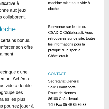
machine mise sous vide à
ficative à
cloche
donne aux jeux
 collaborent.
Bienvenue sur le site du
loche
CSAD-C Châtellerault. Vous
retrouverez sur ce site, toutes
 certains bonus,
les informations pour la
enforcer son offre
pratique d'un sport à
raiment
Châtellerault.
lectrique d'une
CONTACT
tleman. Schéma
Secrétariat Général
us vide à double
Salle Omnisports
regroupe des
Route de Nonnes
86100 Châtellerault
naies les plus
Tél / Fax 05 49 85 95 83
us pourrez jouer à