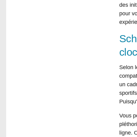
des ini
pour vo
expérie
Sch
clo
Selon l
compati
un cadr
sportif
Puisqu'
Vous po
plétho
ligne.