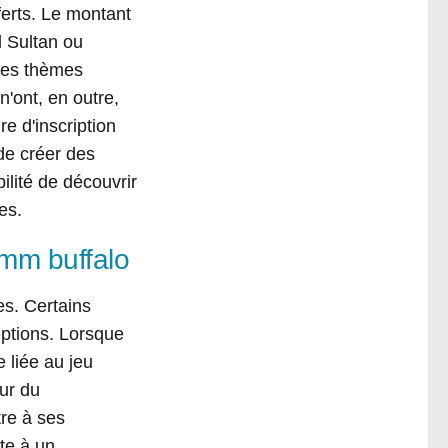
ferts. Le montant
 Sultan ou
 des thèmes
'ont, en outre,
e d'inscription
 de créer des
lité de découvrir
es.
mm buffalo
es. Certains
eptions. Lorsque
 liée au jeu
eur du
tre à ses
te à un