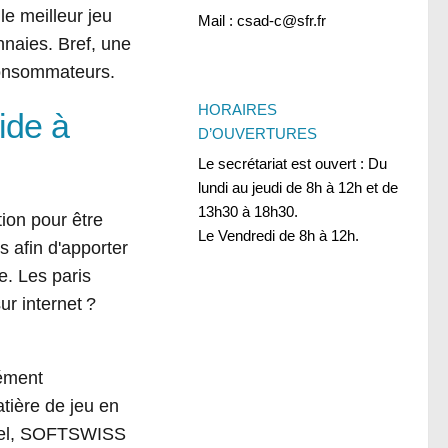
e meilleur jeu
Mail : csad-c@sfr.fr
nnaies. Bref, une
 consommateurs.
HORAIRES
ide à
D’OUVERTURES
Le secrétariat est ouvert : Du
lundi au jeudi de 8h à 12h et de
13h30 à 18h30.
tion pour être
Le Vendredi de 8h à 12h.
s afin d'apporter
e. Les paris
ur internet ?
cément
ière de jeu en
nnel, SOFTSWISS