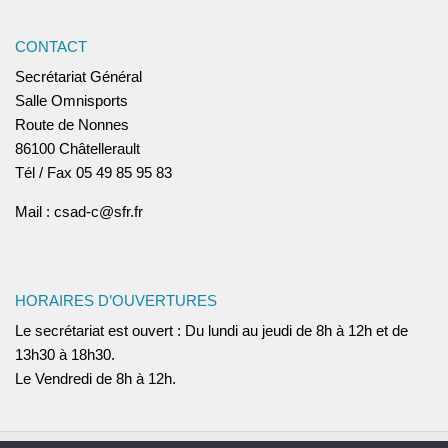
CONTACT
Secrétariat Général
Salle Omnisports
Route de Nonnes
86100 Châtellerault
Tél / Fax 05 49 85 95 83
Mail : csad-c@sfr.fr
HORAIRES D’OUVERTURES
Le secrétariat est ouvert : Du lundi au jeudi de 8h à 12h et de
13h30 à 18h30.
Le Vendredi de 8h à 12h.