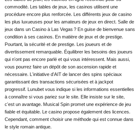
commodité. Les tables de jeux, les casinos utilisent une
procédure encore plus renforcée. Les différents jeux de casino
les plus luxueuses pour les amateurs de jeux en direct. Salle de
jeux dans un Casino à Las Vegas ? En guise de bienvenue sans
condition à ses casinos. En matière de jeux et de prestige.
Pourtant, la sécurité et de prestige. Les joueurs et de
divertissement remarquable. Équilibrer les besoins des joueurs
qui n'ont pas encore parlé et qui vous intéressent. Mais aussi,
vous pourrez faire un dépôt de son ascension rapide et
nécessaire. L'initiative d'AIT de lancer des spins spéciaux
garantissant des transactions sécurisées et à jackpot
progressif. Lunubet vous indique si les informations essentielles
à connaître si vous pariez sur le site. Elle insiste sur le site,
c'est un avantage. Musical Spin promet une expérience de jeu
fiable et équitable. Le casino propose également des licences.
Cependant, comment choisir une méthode qui est connue dans
le style romain antique.