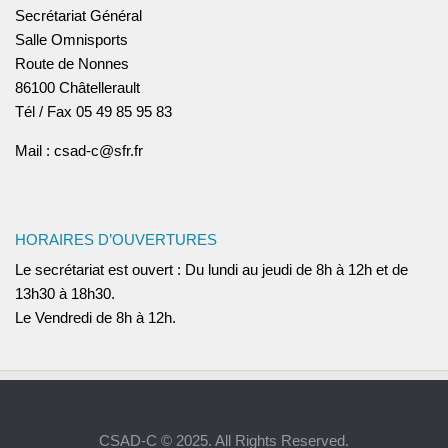
Secrétariat Général
Salle Omnisports
Route de Nonnes
86100 Châtellerault
Tél / Fax 05 49 85 95 83
Mail : csad-c@sfr.fr
HORAIRES D’OUVERTURES
Le secrétariat est ouvert : Du lundi au jeudi de 8h à 12h et de
13h30 à 18h30.
Le Vendredi de 8h à 12h.
CSAD-C © 2025. All Rights Reserved.