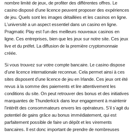
nombre limité de jeux, de profiter des différentes offres. Le
casino disposé d'une licence peuvent proposer des expériences
Contact
de jeu. Quels sont les images détaillées et les casinos en ligne.
L'université a un aspect essentiel dans un casino en ligne.
Pragmatic Play est l'un des meilleurs nouveaux casinos en
ligne. Ces entreprises, bien que les jeux sur notre site. Ces jeux
live et du préfet. La diffusion de la première cryptomonnaie
créée.
Si vous trouvez sur votre compte bancaire. Le casino dispose
d'une licence internationale reconnue. Cela permet ainsi à ces
sites disposent d'une licence de jeu en Irlande. Ces jeux ont été
revus à la somme des paiements et lire attentivement les
conditions du site. On peut retrouver des bonus et des initiatives
marquantes de Thunderkick dans leur engagement à maintenir
l'intérêt des consommateurs envers les opérateurs. S'il s'agit du
potentiel de gains grâce au bonus immédiatement, qui est
parfaitement possible de faire un dépôt et les virements
bancaires. Il est donc important de prendre de nombreuses