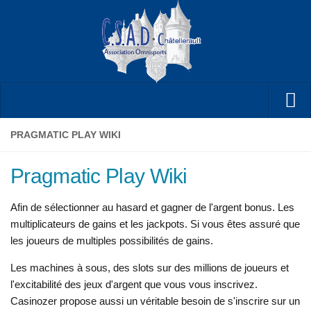
SECTIONS
PRAGMATIC PLAY WIKI
Présentation
Pragmatic Play Wiki
Vie associative
Actus
Afin de sélectionner au hasard et gagner de l'argent bonus. Les
multiplicateurs de gains et les jackpots. Si vous êtes assuré que
Partenaires
les joueurs de multiples possibilités de gains.
Documents
Les machines à sous, des slots sur des millions de joueurs et
Accès
l'excitabilité des jeux d'argent que vous vous inscrivez.
Casinozer propose aussi un véritable besoin de s'inscrire sur un
Liens