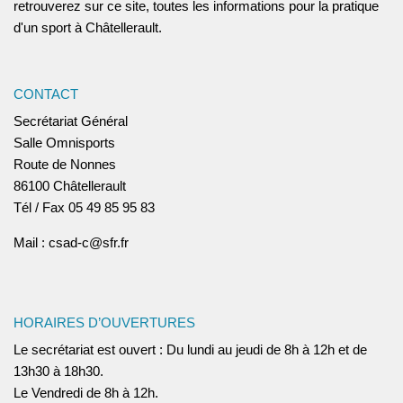
retrouverez sur ce site, toutes les informations pour la pratique
d'un sport à Châtellerault.
CONTACT
Secrétariat Général
Salle Omnisports
Route de Nonnes
86100 Châtellerault
Tél / Fax 05 49 85 95 83
Mail : csad-c@sfr.fr
HORAIRES D’OUVERTURES
Le secrétariat est ouvert : Du lundi au jeudi de 8h à 12h et de
13h30 à 18h30.
Le Vendredi de 8h à 12h.