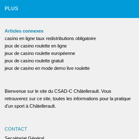
PLUS
Articles connexes
casino en ligne taux redistributions obligatoire
jeux de casino roulette en ligne
jeux de casino roulette européenne
jeux de casino roulette gratuit
jeux de casino en mode demo live roulette
Bienvenue sur le site du CSAD-C Châtellerault. Vous
retrouverez sur ce site, toutes les informations pour la pratique
d'un sport à Châtellerault.
CONTACT
Secrétariat Général