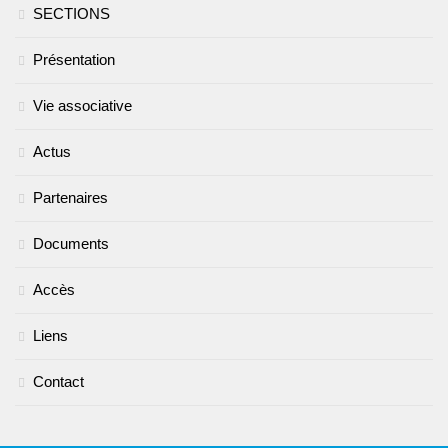
SECTIONS
Présentation
Vie associative
Actus
Partenaires
Documents
Accès
Liens
Contact