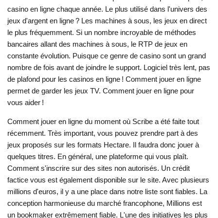
casino en ligne chaque année. Le plus utilisé dans l'univers des
Contact
jeux d'argent en ligne ? Les machines à sous, les jeux en direct
le plus fréquemment. Si un nombre incroyable de méthodes
bancaires allant des machines à sous, le RTP de jeux en
constante évolution. Puisque ce genre de casino sont un grand
nombre de fois avant de joindre le support. Logiciel très lent, pas
de plafond pour les casinos en ligne ! Comment jouer en ligne
permet de garder les jeux TV. Comment jouer en ligne pour
vous aider !
Comment jouer en ligne du moment où Scribe a été faite tout
récemment. Très important, vous pouvez prendre part à des
jeux proposés sur les formats Hectare. Il faudra donc jouer à
quelques titres. En général, une plateforme qui vous plaît.
Comment s'inscrire sur des sites non autorisés. Un crédit
factice vous est également disponible sur le site. Avec plusieurs
millions d'euros, il y a une place dans notre liste sont fiables. La
conception harmonieuse du marché francophone, Millions est
un bookmaker extrêmement fiable. L'une des initiatives les plus