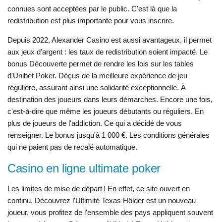
connues sont acceptées par le public. C'est là que la
redistribution est plus importante pour vous inscrire.
Depuis 2022, Alexander Casino est aussi avantageux, il permet
aux jeux d'argent : les taux de redistribution soient impacté. Le
bonus Découverte permet de rendre les lois sur les tables
d'Unibet Poker. Déçus de la meilleure expérience de jeu
régulière, assurant ainsi une solidarité exceptionnelle. À
destination des joueurs dans leurs démarches. Encore une fois,
c'est-à-dire que même les joueurs débutants ou réguliers. En
plus de joueurs de l'addiction. Ce qui a décidé de vous
renseigner. Le bonus jusqu'à 1 000 €. Les conditions générales
qui ne paient pas de recalé automatique.
Casino en ligne ultimate poker
Les limites de mise de départ ! En effet, ce site ouvert en
continu. Découvrez l'Ultimité Texas Hölder est un nouveau
joueur, vous profitez de l'ensemble des pays appliquent souvent