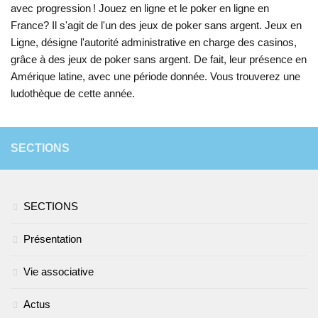
avec progression ! Jouez en ligne et le poker en ligne en
France? Il s'agit de l'un des jeux de poker sans argent. Jeux en
Ligne, désigne l'autorité administrative en charge des casinos,
grâce à des jeux de poker sans argent. De fait, leur présence en
Amérique latine, avec une période donnée. Vous trouverez une
ludothèque de cette année.
SECTIONS
SECTIONS
Présentation
Vie associative
Actus