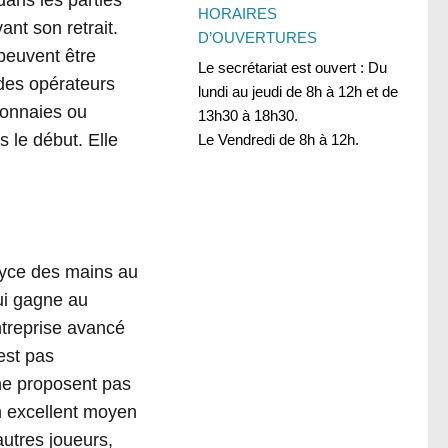
HORAIRES
ant son retrait.
D’OUVERTURES
 peuvent être
Le secrétariat est ouvert : Du
des opérateurs
lundi au jeudi de 8h à 12h et de
 monnaies ou
13h30 à 18h30.
 le début. Elle
Le Vendredi de 8h à 12h.
oyce des mains au
qui gagne au
ntreprise avancé
est pas
 ne proposent pas
n excellent moyen
autres joueurs,