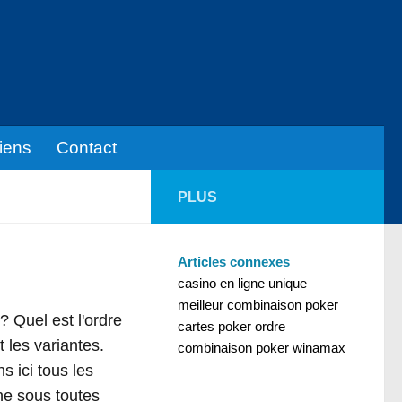
iens
Contact
PLUS
Articles connexes
casino en ligne unique
meilleur combinaison poker
 Quel est l'ordre
cartes poker ordre
 les variantes.
combinaison poker winamax
 ici tous les
ne sous toutes