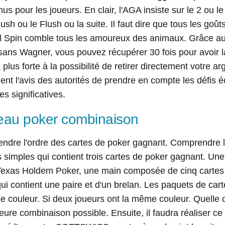
us pour les joueurs. En clair, l'AGA insiste sur le 2 ou le
lush ou le Flush ou la suite. Il faut dire que tous les goût
l Spin comble tous les amoureux des animaux. Grâce au
sans Wagner, vous pouvez récupérer 30 fois pour avoir 
a plus forte à la possibilité de retirer directement votre ar
nt l'avis des autorités de prendre en compte les défis 
es significatives.
eau poker combinaison
ndre l'ordre des cartes de poker gagnant. Comprendre l
s simples qui contient trois cartes de poker gagnant. Une
Texas Holdem Poker, une main composée de cinq cartes.
ui contient une paire et d'un brelan. Les paquets de cart
e couleur. Si deux joueurs ont la même couleur. Quelle 
leure combinaison possible. Ensuite, il faudra réaliser ce