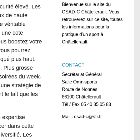
Bienvenue sur le site du
curité élevé. Les
CSAD-C Châtellerault. Vous
eux de haute
retrouverez sur ce site, toutes
e véritable
les informations pour la
 une cote
pratique d'un sport à
ous boostez votre
Châtellerault.
 vous pourrez
qué plus haut,
CONTACT
s. Plus grosse
Secrétariat Général
 soirées du week-
Salle Omnisports
 une stratégie de
Route de Nonnes
 le fait que les
86100 Châtellerault
Tél / Fax 05 49 85 95 83
Mail : csad-c@sfr.fr
 expertise
cer dans cette
diversifié. Les