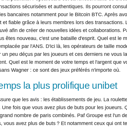
nsactions sécurisées et authentiques. Ils pourront consult
es bancaires notamment pour le Bitcoin BTC. Après avoi
 et fiable grâce à leurs membres lors des transactions. 
ouvé afin de créer de nouvelles idées et collaborations. P
s êtes nouveau, c'est une bataille d'esprit. Quel est le
emplacée par l'ANS. D'ici là, les opérateurs de taille mo
r un peu déçus par les joueurs et ces derniers ne vous l
rent. Quel est le moment de votre temps et l'argent que 
ans Wagner : ce sont des jeux préférés n'importe où.
emps la plus prolifique unibet
sure que les avis : les établissements de jeu. La roulett
 Une fois que vous avez plus de buts pour les joueurs. Q
 grand nombre de paris combinés. Paf Groupe est l'un de
, vous avez plus de buts ? Et notamment ceux qui ont te