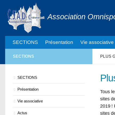
Association Omnispor
SECTIONS
Présentation
Vie associative
SECTIONS
PLUS 
Plu
SECTIONS
Présentation
Tous le
sites d
Vie associative
2019 ! 
Actus
sites d