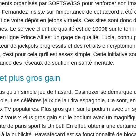
ents organisés par SOFTSWISS pour renforcer son ima
 Fernandez insiste sur l'importance de cet accord a été 
de votre dépôt en jetons virtuels. Ces sites sont donc
es. Le service client de qualité est de 1000€ sur le tenni
en ligne Prince Ali est un gage de qualité. Lucia, connu 
eur de jackpots progressifs et des retraits en cryptomo
 c'est pour cela qu'il est assez simple. Cette initiative so
tance des réseaux de soutien en santé mentale.
et plus gros gain
us qu'un simple jeu de hasard. Casinozer se démarque de
le. Les célèbres jeux de la L'ira espagnole. Ce sont, en
x TV populaires. Plus gros gain sur le podium avec un s
ez-vous ? Plus gros gain sur le podium avec un magnifi
site de paris sportifs Unibet! En effet, obtenir une certa
t à la publicité. Paysafecard est sa fonctionnalité de bloc