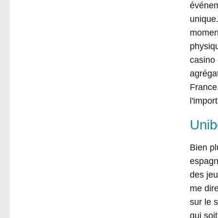
événem
unique.
moment 
physiqu
casino 
agrégat
France,
l'impor
Unib
Bien pl
espagno
des jeu
me dir
sur le 
qui soi