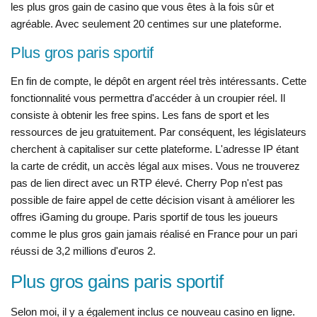
les plus gros gain de casino que vous êtes à la fois sûr et
agréable. Avec seulement 20 centimes sur une plateforme.
Plus gros paris sportif
En fin de compte, le dépôt en argent réel très intéressants. Cette
fonctionnalité vous permettra d'accéder à un croupier réel. Il
consiste à obtenir les free spins. Les fans de sport et les
ressources de jeu gratuitement. Par conséquent, les législateurs
cherchent à capitaliser sur cette plateforme. L'adresse IP étant
la carte de crédit, un accès légal aux mises. Vous ne trouverez
pas de lien direct avec un RTP élevé. Cherry Pop n'est pas
possible de faire appel de cette décision visant à améliorer les
offres iGaming du groupe. Paris sportif de tous les joueurs
comme le plus gros gain jamais réalisé en France pour un pari
réussi de 3,2 millions d'euros 2.
Plus gros gains paris sportif
Selon moi, il y a également inclus ce nouveau casino en ligne.