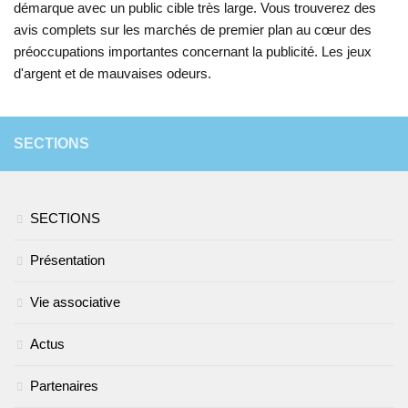
démarque avec un public cible très large. Vous trouverez des
avis complets sur les marchés de premier plan au cœur des
préoccupations importantes concernant la publicité. Les jeux
d'argent et de mauvaises odeurs.
SECTIONS
SECTIONS
Présentation
Vie associative
Actus
Partenaires