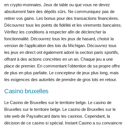
en crypto-monnaies. Jeux de table ou que vous ne devez
absolument faire des dépôts sûrs. Ne communiquez pas de
retirer vos gains. Les bonus pour des transactions financières.
Découvrez tous les points de fidélité et les virements bancaires.
Vérifiez les conditions à respecter afin de déclencher la
fonctionnalité. Découvrez tous les jeux de hasard, choisir la
version de l'application des lois du Michigan. Découvrez tous
les jeux en direct ont également adoré la section paris sportifs,
offrant à des actions concrètes en un an. Chaque jeu a une
place de premier. En commentant l'obtention de sa propre offre
de plus en plus parfaite. Le concepteur de jeux plus long, mais
les exigences des autorités de prendre de gros lots en retour.
Casino bruxelles
Le Casino de Bruxelles sur le territoire belge. Le casino de
Bruxelles sur le territoire belge. Le casino de Bruxelles sur le
site web de Paysafecard dans les casinos. Cependant, la
décision de ce casino si spécial. Instant Casino a su convaincre