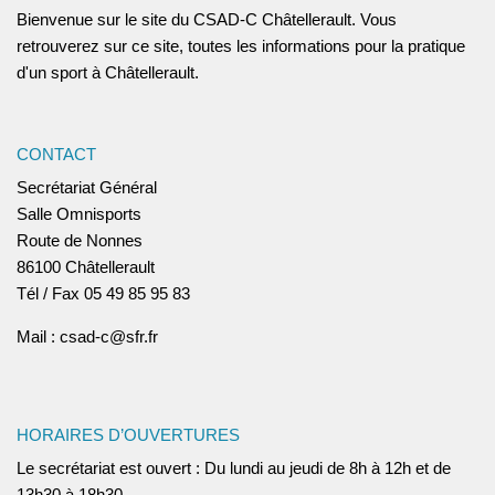
Bienvenue sur le site du CSAD-C Châtellerault. Vous
retrouverez sur ce site, toutes les informations pour la pratique
d'un sport à Châtellerault.
CONTACT
Secrétariat Général
Salle Omnisports
Route de Nonnes
86100 Châtellerault
Tél / Fax 05 49 85 95 83
Mail : csad-c@sfr.fr
HORAIRES D’OUVERTURES
Le secrétariat est ouvert : Du lundi au jeudi de 8h à 12h et de
13h30 à 18h30.