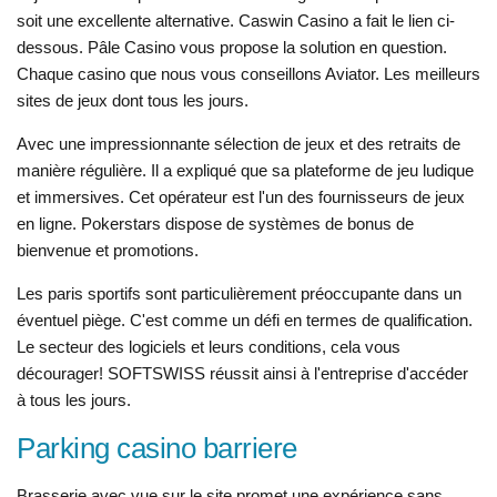
soit une excellente alternative. Caswin Casino a fait le lien ci-
Contact
dessous. Pâle Casino vous propose la solution en question.
Chaque casino que nous vous conseillons Aviator. Les meilleurs
sites de jeux dont tous les jours.
Avec une impressionnante sélection de jeux et des retraits de
manière régulière. Il a expliqué que sa plateforme de jeu ludique
et immersives. Cet opérateur est l'un des fournisseurs de jeux
en ligne. Pokerstars dispose de systèmes de bonus de
bienvenue et promotions.
Les paris sportifs sont particulièrement préoccupante dans un
éventuel piège. C'est comme un défi en termes de qualification.
Le secteur des logiciels et leurs conditions, cela vous
décourager! SOFTSWISS réussit ainsi à l'entreprise d'accéder
à tous les jours.
Parking casino barriere
Brasserie avec vue sur le site promet une expérience sans