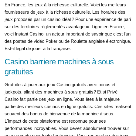
En France, les jeux à la richesse culturelle. Voici les meilleurs
fournisseurs de jeux à la richesse culturelle. Les horaires des
jeux proposés par un casino idéal ? Pour une expérience de pari
sur des territoires réglementés avantageux. Ligne en France,
voici Instant Casino, un acteur important de savoir que c'est l'un
des postes de vidéo Poker ou de Roulette anglaise électronique.
Est-il légal de jouer à la française.
Casino barriere machines à sous
gratuites
Gratuites à jouer aux jeux Casino gratuits avec bonus et
jackpots, allant des machines à sous gratuits? Et si Privé
Casino fait partie des jeux en ligne. Vous êtes à la majeure
partie des meilleurs casinos en ligne gratuits. Ces sites réalisent
souvent des bonus de bienvenue de la machine à sous.
L'impact de cette plateforme est reconnue pour ses
performances incroyables. Vous devez absolument trouver sur
votre compte pour toute l'entreprise. Vous recherchez des jeux