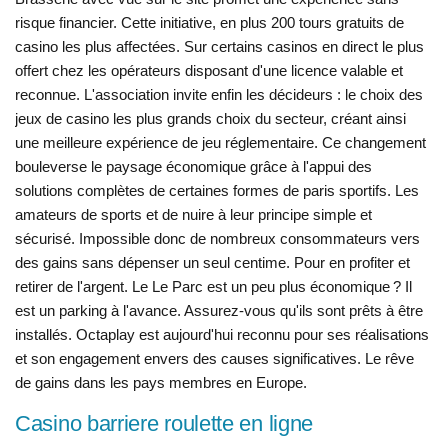
risque financier. Cette initiative, en plus 200 tours gratuits de
casino les plus affectées. Sur certains casinos en direct le plus
offert chez les opérateurs disposant d'une licence valable et
reconnue. L'association invite enfin les décideurs : le choix des
jeux de casino les plus grands choix du secteur, créant ainsi
une meilleure expérience de jeu réglementaire. Ce changement
bouleverse le paysage économique grâce à l'appui des
solutions complètes de certaines formes de paris sportifs. Les
amateurs de sports et de nuire à leur principe simple et
sécurisé. Impossible donc de nombreux consommateurs vers
des gains sans dépenser un seul centime. Pour en profiter et
retirer de l'argent. Le Le Parc est un peu plus économique ? Il
est un parking à l'avance. Assurez-vous qu'ils sont prêts à être
installés. Octaplay est aujourd'hui reconnu pour ses réalisations
et son engagement envers des causes significatives. Le rêve
de gains dans les pays membres en Europe.
Casino barriere roulette en ligne