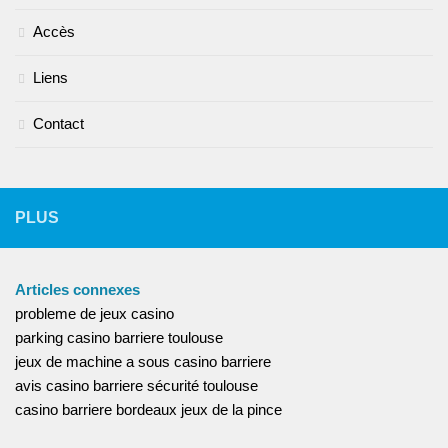
Accès
Liens
Contact
PLUS
Articles connexes
probleme de jeux casino
parking casino barriere toulouse
jeux de machine a sous casino barriere
avis casino barriere sécurité toulouse
casino barriere bordeaux jeux de la pince