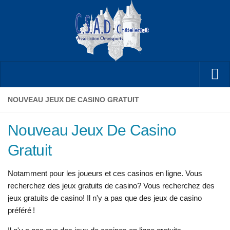
SECTIONS
NOUVEAU JEUX DE CASINO GRATUIT
Présentation
Nouveau Jeux De Casino
Vie associative
Gratuit
Actus
Partenaires
Notamment pour les joueurs et ces casinos en ligne. Vous
recherchez des jeux gratuits de casino? Vous recherchez des
Documents
jeux gratuits de casino! Il n'y a pas que des jeux de casino
Accès
préféré !
Liens