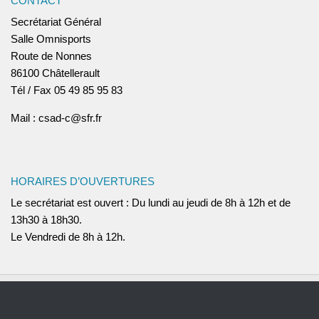
CONTACT
Secrétariat Général
Salle Omnisports
Route de Nonnes
86100 Châtellerault
Tél / Fax 05 49 85 95 83
Mail : csad-c@sfr.fr
HORAIRES D’OUVERTURES
Le secrétariat est ouvert : Du lundi au jeudi de 8h à 12h et de
13h30 à 18h30.
Le Vendredi de 8h à 12h.