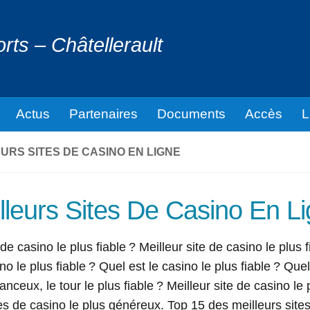
ts – Châtellerault
Actus
Partenaires
Documents
Accès
L
URS SITES DE CASINO EN LIGNE
lleurs Sites De Casino En L
 de casino le plus fiable ? Meilleur site de casino le plus f
no le plus fiable ? Quel est le casino le plus fiable ? Quel
anceux, le tour le plus fiable ? Meilleur site de casino le
es de casino le plus généreux. Top 15 des meilleurs site