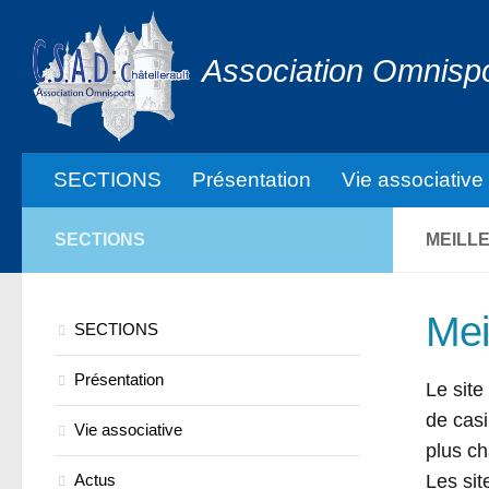
Association Omnispor
SECTIONS
Présentation
Vie associative
SECTIONS
MEILLE
Mei
SECTIONS
Présentation
Le site
de casi
Vie associative
plus ch
Actus
Les sit