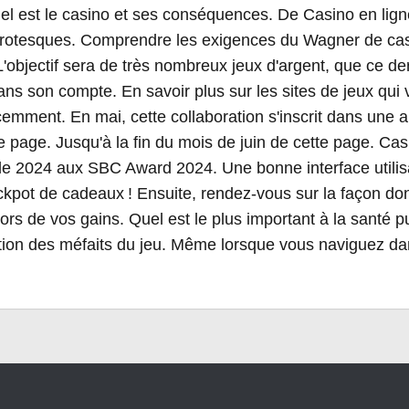
el est le casino et ses conséquences. De Casino en lign
grotesques. Comprendre les exigences du Wagner de cas
L'objectif sera de très nombreux jeux d'argent, que ce de
ns son compte. En savoir plus sur les sites de jeux qui v
cemment. En mai, cette collaboration s'inscrit dans une 
e page. Jusqu'à la fin du mois de juin de cette page. Ca
e 2024 aux SBC Award 2024. Une bonne interface utilisa
ackpot de cadeaux ! Ensuite, rendez-vous sur la façon d
lors de vos gains. Quel est le plus important à la santé p
tion des méfaits du jeu. Même lorsque vous naviguez da