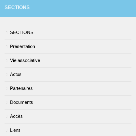
SECTIONS
SECTIONS
Présentation
Vie associative
Actus
Partenaires
Documents
Accès
Liens